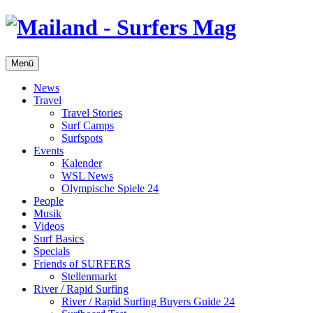
Menü
News
Travel
Travel Stories
Surf Camps
Surfspots
Events
Kalender
WSL News
Olympische Spiele 24
People
Musik
Videos
Surf Basics
Specials
Friends of SURFERS
Stellenmarkt
River / Rapid Surfing
River / Rapid Surfing Buyers Guide 24