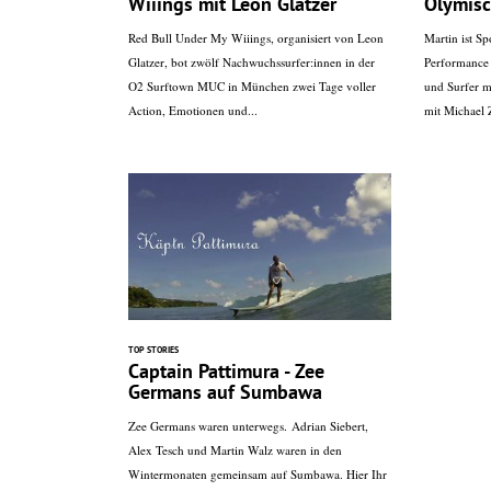
Wiiings mit Leon Glatzer
Olymisc
Red Bull Under My Wiiings, organisiert von Leon
Martin ist Sp
Glatzer, bot zwölf Nachwuchssurfer:innen in der
Performance 
O2 Surftown MUC in München zwei Tage voller
und Surfer mi
Action, Emotionen und...
mit Michael 
TOP STORIES
Captain Pattimura - Zee
Germans auf Sumbawa
Zee Germans waren unterwegs. Adrian Siebert,
Alex Tesch und Martin Walz waren in den
Wintermonaten gemeinsam auf Sumbawa. Hier Ihr