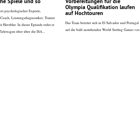
he Spiele und so
Vorbereitungen für die
Olympia Qualifikation laufen
ort psychologischer Experte,
auf Hochtouren
Coach, Leistungsdiagnostiker, Trainer
Das Team bereitet sich in El Salvador und Portugal
t Herzblut. In dieser Episode redet er
auf die bald anstehenden World Surfing Games vor.
Zirlewagen über über die ISA...