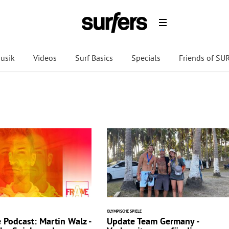
usik
Videos
Surf Basics
Specials
Friends of S
OLYMPISCHE SPIELE
 Podcast: Martin Walz -
Update Team Germany -