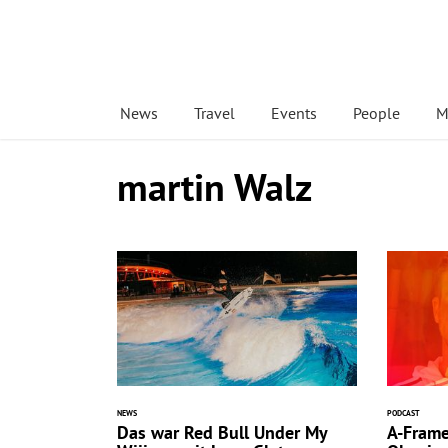
News
Travel
Events
People
M
martin Walz
NEWS
PODCAST
Das war Red Bull Under My
A-Frame