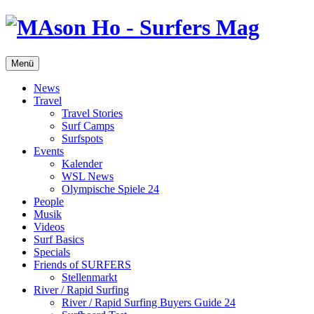
Menü
News
Travel
Travel Stories
Surf Camps
Surfspots
Events
Kalender
WSL News
Olympische Spiele 24
People
Musik
Videos
Surf Basics
Specials
Friends of SURFERS
Stellenmarkt
River / Rapid Surfing
River / Rapid Surfing Buyers Guide 24