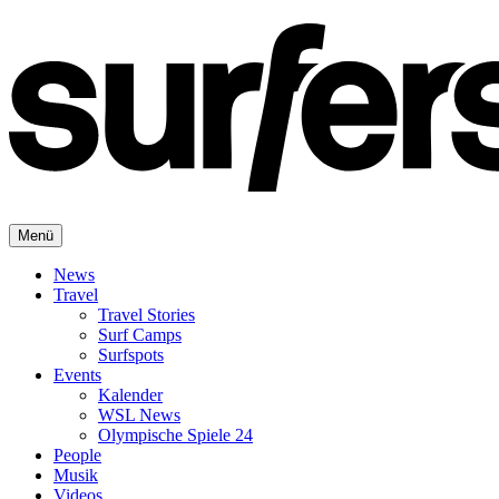
Menü
News
Travel
Travel Stories
Surf Camps
Surfspots
Events
Kalender
WSL News
Olympische Spiele 24
People
Musik
Videos