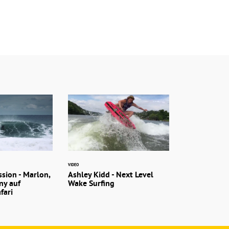
VIDEO
ssion - Marlon,
Ashley Kidd - Next Level
ny auf
Wake Surfing
fari