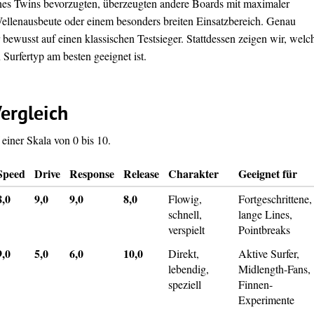
nes Twins bevorzugten, überzeugten andere Boards mit maximaler
Wellenausbeute oder einem besonders breiten Einsatzbereich. Genau
 bewusst auf einen klassischen Testsieger. Stattdessen zeigen wir, welc
Surfertyp am besten geeignet ist.
ergleich
einer Skala von 0 bis 10.
Speed
Drive
Response
Release
Charakter
Geeignet für
8,0
9,0
9,0
8,0
Flowig,
Fortgeschrittene,
schnell,
lange Lines,
verspielt
Pointbreaks
9,0
5,0
6,0
10,0
Direkt,
Aktive Surfer,
lebendig,
Midlength-Fans,
speziell
Finnen-
Experimente