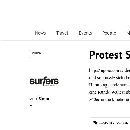
News
Travel
Events
People
M
Protest 
VIDEO
http://mpora.com/vid
und so musste sich da
Hamminga anderweitig
eine Runde Wakesurfen
von
Simon
360er in die kniehohe
There are
commen