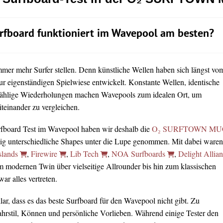
rfboard funktioniert im Wavepool am besten?
immer mehr Surfer stellen. Denn künstliche Wellen haben sich längst vo
ur eigenständigen Spielwiese entwickelt. Konstante Wellen, identische
ählige Wiederholungen machen Wavepools zum idealen Ort, um
teinander zu vergleichen.
rfboard Test im Wavepool haben wir deshalb die
O₂ SURFTOWN MU
lig unterschiedliche Shapes unter die Lupe genommen. Mit dabei waren
slands
,
Firewire
,
Lib Tech
,
NOA Surfboards
,
Delight Allia
m modernen Twin über vielseitige Allrounder bis hin zum klassischen
r alles vertreten.
ar, dass es das beste Surfboard für den Wavepool nicht gibt. Zu
Fahrstil, Können und persönliche Vorlieben. Während einige Tester den