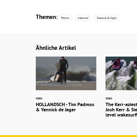
Themen:
Protest
wakesurf
Yannick de Jager
Ähnliche Artikel
VIDEO
VIDEO
HOLLANDSCH - Tim Padmos
The Kerr-azies
& Yannick de Jager
Josh Kerr & Sie
level wakesurf