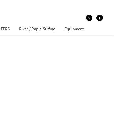
URFERS
River / Rapid Surfing
Equipment