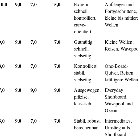
10,0
9,0
7,0
5,0
Extrem
Aufsteiger und
schnell,
Fortgeschrittene,
kontrolliert,
kleine bis mittler
carve-
Wellen
orientiert
9,0
9,0
7,0
7,0
Gutmütig,
Kleine Wellen,
schnell,
Reisen, Wavepoo
vielseitig
8,0
9,0
7,0
7,0
Kontrolliert,
One-Board-
stabil,
Quiver, Reisen,
vielseitig
kräftigere Welle
7,0
9,0
9,0
9,0
Ausgewogen,
Everyday
präzise,
Shortboard,
klassisch
Wavepool und
Ozean
8,0
9,0
7,0
7,0
Stabil, robust,
Intermediates,
berechenbar
Umstieg aufs
Shortboard