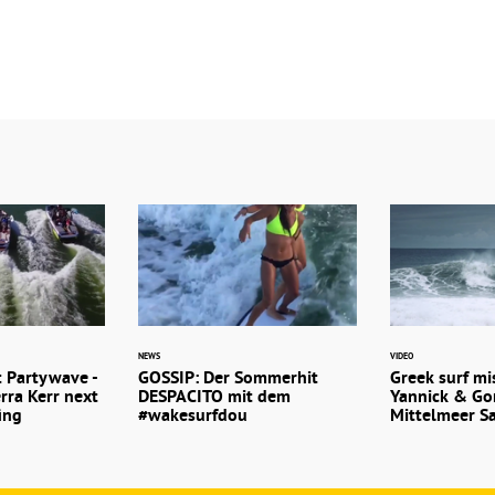
NEWS
VIDEO
t Partywave -
GOSSIP: Der Sommerhit
Greek surf mi
rra Kerr next
DESPACITO mit dem
Yannick & Go
ing
#wakesurfdou
Mittelmeer Sa