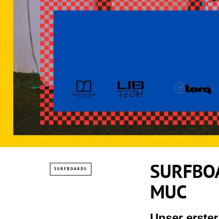
SURFBOA
SURFBOARDS
MUC
Unser erste