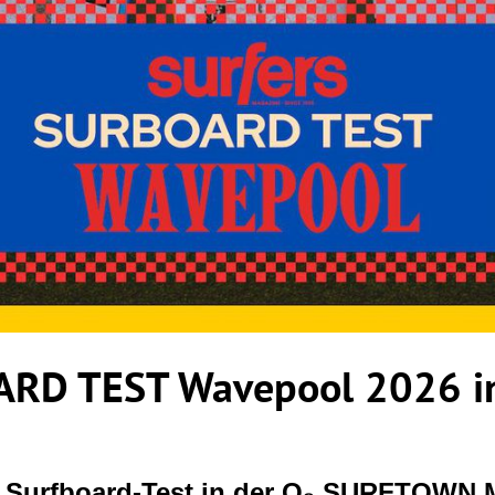
RD TEST Wavepool 2026 in
r Surfboard-Test in der O₂ SURFTOWN