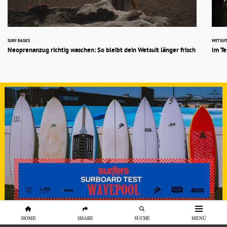
SURF BASICS
WETSUI
Neoprenanzug richtig waschen: So bleibt dein Wetsuit länger frisch
Im Te
HOME
SHARE
SUCHE
MENÜ
SURFBOARDS