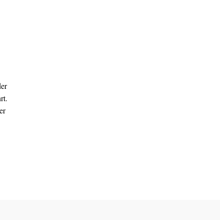
der
rt.
er