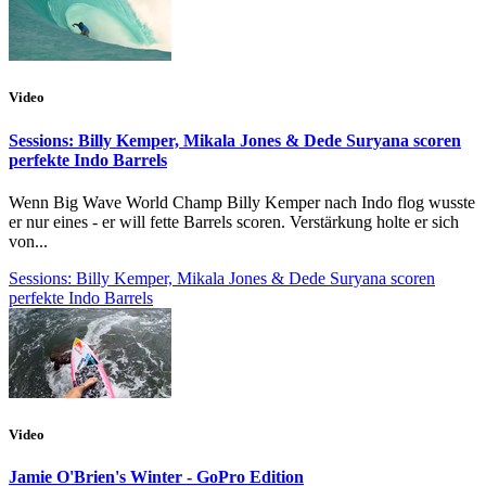
Video
Sessions: Billy Kemper, Mikala Jones & Dede Suryana scoren
perfekte Indo Barrels
Wenn Big Wave World Champ Billy Kemper nach Indo flog wusste
er nur eines - er will fette Barrels scoren. Verstärkung holte er sich
von...
Sessions: Billy Kemper, Mikala Jones & Dede Suryana scoren
perfekte Indo Barrels
Video
Jamie O'Brien's Winter - GoPro Edition