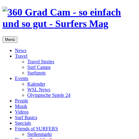
Menü
News
Travel
Travel Stories
Surf Camps
Surfspots
Events
Kalender
WSL News
Olympische Spiele 24
People
Musik
Videos
Surf Basics
Specials
Friends of SURFERS
Stellenmarkt