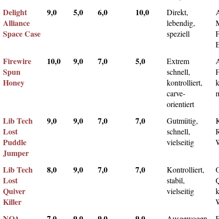
Delight
9,0
5,0
6,0
10,0
Direkt,
A
Alliance
lebendig,
Space Case
speziell
Firewire
10,0
9,0
7,0
5,0
Extrem
Spun
schnell,
F
Honey
kontrolliert,
k
carve-
m
orientiert
Lib Tech
9,0
9,0
7,0
7,0
Gutmütig,
Lost
schnell,
Puddle
vielseitig
Jumper
Lib Tech
8,0
9,0
7,0
7,0
Kontrolliert,
Lost
stabil,
Q
Quiver
vielseitig
k
Killer
NOA
7,0
9,0
9,0
9,0
Ausgewogen,