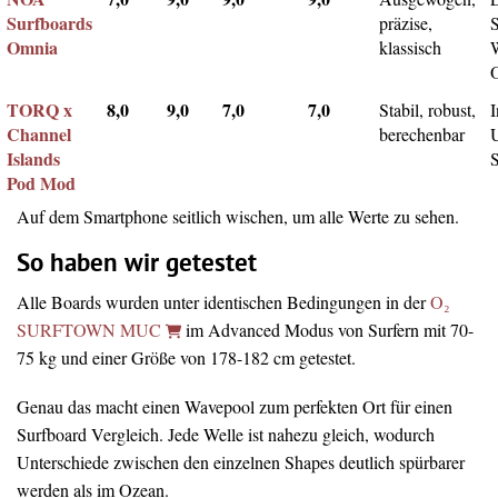
Surfboards
präzise,
Omnia
klassisch
TORQ x
8,0
9,0
7,0
7,0
Stabil, robust,
I
Channel
berechenbar
Islands
Pod Mod
Auf dem Smartphone seitlich wischen, um alle Werte zu sehen.
So haben wir getestet
Alle Boards wurden unter identischen Bedingungen in der
O₂
SURFTOWN MUC
im Advanced Modus von Surfern mit 70-
75 kg und einer Größe von 178-182 cm getestet.
Genau das macht einen Wavepool zum perfekten Ort für einen
Surfboard Vergleich. Jede Welle ist nahezu gleich, wodurch
Unterschiede zwischen den einzelnen Shapes deutlich spürbarer
werden als im Ozean.