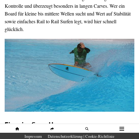
Kontrolle und überzeugt besonders in langen Carves. Wer ein
Board für kleine bis mittlere Wellen sucht und Wert auf Stabilität
sowie einfaches Rail to Rail Surfen legt, wird hier schnell
glücklich.
Firewire Spun Honey
HOME
SHARE
SUCHE
MENÜ
Impressum
Datenschutzerklärung | Cookie-Richtlinie