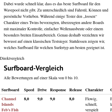
Dabei wurde schnell klar, dass es das beste Surfboard für den
Wavepool nicht gibt. Zu unterschiedlich sind Fahrstil, Können und
persönliche Vorlieben. Während einige Tester den „loosen“
Charakter eines Twins bevorzugten, überzeugten andere Boards
mit maximaler Kontrolle, einfacher Wellenausbeute oder einem
besonders breiten Einsatzbereich. Genau deshalb verzichten wir
bewusst auf einen klassischen Testsieger. Stattdessen zeigen wir,
welches Surfboard für welchen Surfertyp am besten geeignet ist.
Direktvergleich
Surfboard-Vergleich
Alle Bewertungen auf einer Skala von 0 bis 10.
Surfboard
Speed
Drive
Response
Release
Charakter
Channel
8,0
9,0
9,0
8,0
Flowig,
F
Islands
schnell,
l
Feb's Fish
verspielt