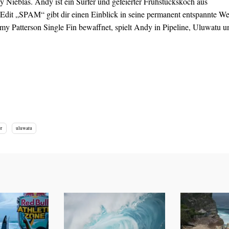
y Nieblas.
Andy ist ein Surfer und gefeierter Frühstückskoch aus
Edit „SPAM“ gibt dir einen Einblick in seine permanent entspannte Wel
y Patterson Single Fin bewaffnet, spielt Andy in Pipeline,
Uluwatu u
er
uluwatu