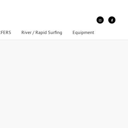
URFERS
River / Rapid Surfing
Equipment