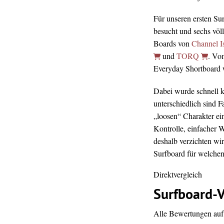
Für unseren ersten Su
besucht und sechs völ
Boards von
Channel I
und
TORQ
. Vo
Everyday Shortboard wa
Dabei wurde schnell kl
unterschiedlich sind 
„loosen“ Charakter ei
Kontrolle, einfacher 
deshalb verzichten wir
Surfboard für welchen 
Direktvergleich
Surfboard-V
Alle Bewertungen auf 