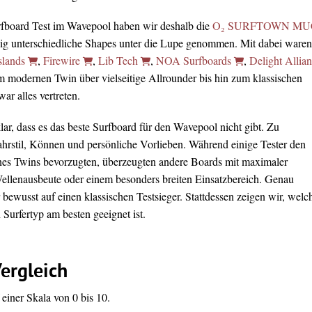
rfboard Test im Wavepool haben wir deshalb die
O₂ SURFTOWN MU
lig unterschiedliche Shapes unter die Lupe genommen. Mit dabei waren
slands
,
Firewire
,
Lib Tech
,
NOA Surfboards
,
Delight Allia
m modernen Twin über vielseitige Allrounder bis hin zum klassischen
r alles vertreten.
ar, dass es das beste Surfboard für den Wavepool nicht gibt. Zu
Fahrstil, Können und persönliche Vorlieben. Während einige Tester den
nes Twins bevorzugten, überzeugten andere Boards mit maximaler
Wellenausbeute oder einem besonders breiten Einsatzbereich. Genau
 bewusst auf einen klassischen Testsieger. Stattdessen zeigen wir, welc
Surfertyp am besten geeignet ist.
ergleich
einer Skala von 0 bis 10.