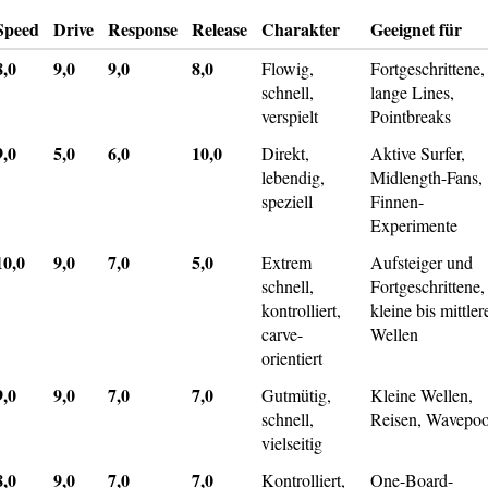
Speed
Drive
Response
Release
Charakter
Geeignet für
8,0
9,0
9,0
8,0
Flowig,
Fortgeschrittene,
schnell,
lange Lines,
verspielt
Pointbreaks
9,0
5,0
6,0
10,0
Direkt,
Aktive Surfer,
lebendig,
Midlength-Fans,
speziell
Finnen-
Experimente
10,0
9,0
7,0
5,0
Extrem
Aufsteiger und
schnell,
Fortgeschrittene,
kontrolliert,
kleine bis mittler
carve-
Wellen
orientiert
9,0
9,0
7,0
7,0
Gutmütig,
Kleine Wellen,
schnell,
Reisen, Wavepoo
vielseitig
8,0
9,0
7,0
7,0
Kontrolliert,
One-Board-