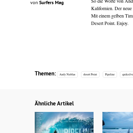
So die Worte von And
von
Surfers Mag
Kalifornien.
Der neue 
Mit einem gelben Timm
Desert Point.
Enjoy.
Themen:
Andy Nieblas
desert Point
Pipeline
quiksilv
Ähnliche Artikel