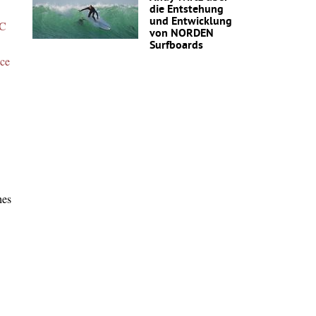
die Entstehung
und Entwicklung
C
von NORDEN
Surfboards
nce
hes