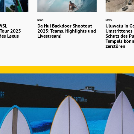
NEWS
NEWS
 WSL
Da Hui Backdoor Shootout
Uluwatu in G
Tour 2025
2025: Teams, Highlights und
Umstrittenes
des Lexus
Livestream!
Schutz des P
Tempels könn
zerstören