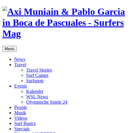
Menü
News
Travel
Travel Stories
Surf Camps
Surfspots
Events
Kalender
WSL News
Olympische Spiele 24
People
Musik
Videos
Surf Basics
Specials