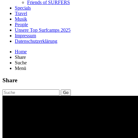
Friends of SURFERS
Specials
Travel
Musik
People
Unsere Top Surfcamps 2025
Impressum
Datenschutzerklärung
Home
Share
Suche
Menü
Share
Go