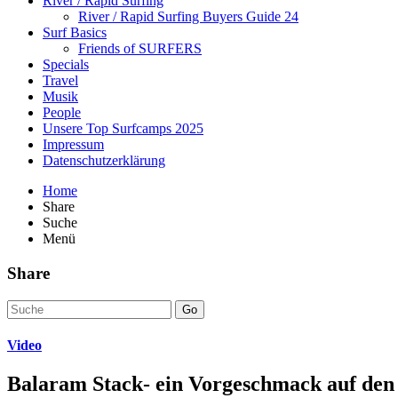
River / Rapid Surfing
River / Rapid Surfing Buyers Guide 24
Surf Basics
Friends of SURFERS
Specials
Travel
Musik
People
Unsere Top Surfcamps 2025
Impressum
Datenschutzerklärung
Home
Share
Suche
Menü
Share
Go
Video
Balaram Stack- ein Vorgeschmack auf den