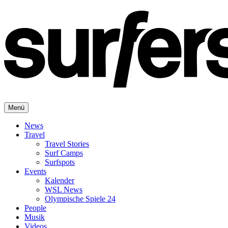
Menü
News
Travel
Travel Stories
Surf Camps
Surfspots
Events
Kalender
WSL News
Olympische Spiele 24
People
Musik
Videos