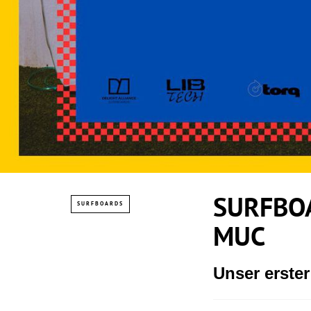
SURFBOA
SURFBOARDS
MUC
Unser erste