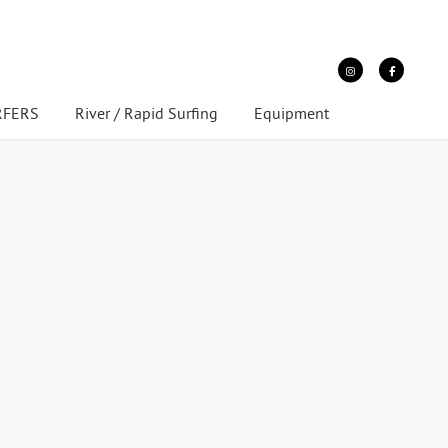
URFERS
River / Rapid Surfing
Equipment