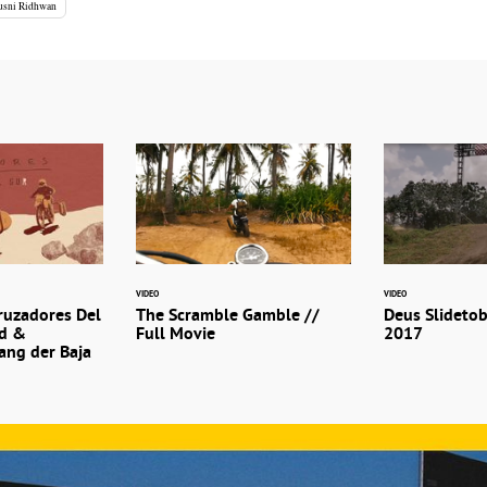
usni Ridhwan
VIDEO
VIDEO
ruzadores Del
The Scramble Gamble //
Deus Slidetob
ed &
Full Movie
2017
ang der Baja