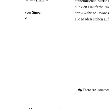
einheimischen Surfer 
dunklen Hautfarbe, wel
von
Simon
der 20-jährige Javane
alle Mädels stehen au
There are
commen