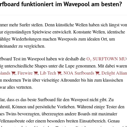
rfboard funktioniert im Wavepool am besten?
immer mehr Surfer stellen. Denn künstliche Wellen haben sich längst vo
ur eigenständigen Spielwiese entwickelt. Konstante Wellen, identische
ählige Wiederholungen machen Wavepools zum idealen Ort, um
teinander zu vergleichen.
rfboard Test im Wavepool haben wir deshalb die
O₂ SURFTOWN MU
lig unterschiedliche Shapes unter die Lupe genommen. Mit dabei waren
slands
,
Firewire
,
Lib Tech
,
NOA Surfboards
,
Delight Allia
m modernen Twin über vielseitige Allrounder bis hin zum klassischen
r alles vertreten.
ar, dass es das beste Surfboard für den Wavepool nicht gibt. Zu
Fahrstil, Können und persönliche Vorlieben. Während einige Tester den
nes Twins bevorzugten, überzeugten andere Boards mit maximaler
Wellenausbeute oder einem besonders breiten Einsatzbereich. Genau