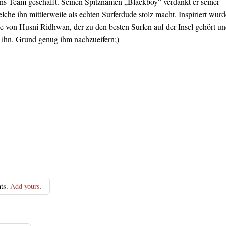
ins Team geschafft. Seinen Spitznamen „Blackboy“ verdankt er seiner
che ihn mittlerweile als echten Surferdude stolz macht. Inspiriert wurd
se von Husni Ridhwan, der zu den besten Surfen auf der Insel gehört u
f ihn. Grund genug ihm nachzueifern;)
ts.
Add yours.