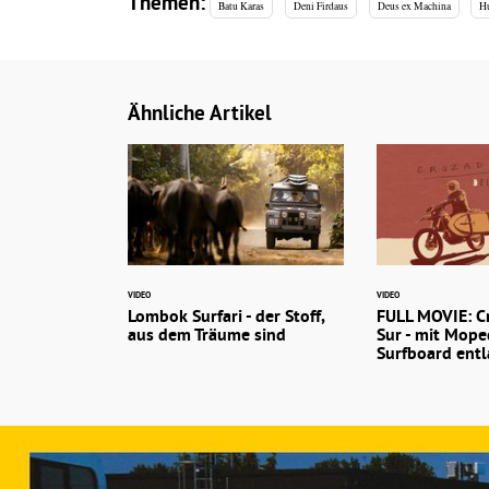
Themen:
Batu Karas
Deni Firdaus
Deus ex Machina
H
Ähnliche Artikel
VIDEO
VIDEO
Lombok Surfari - der Stoff,
FULL MOVIE: C
aus dem Träume sind
Sur - mit Mop
Surfboard entl