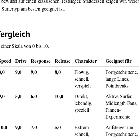
 bewusst auf einen klassischen Testsieger. Stattdessen zeigen wir, welc
Surfertyp am besten geeignet ist.
ergleich
einer Skala von 0 bis 10.
Speed
Drive
Response
Release
Charakter
Geeignet für
8,0
9,0
9,0
8,0
Flowig,
Fortgeschrittene,
schnell,
lange Lines,
verspielt
Pointbreaks
9,0
5,0
6,0
10,0
Direkt,
Aktive Surfer,
lebendig,
Midlength-Fans,
speziell
Finnen-
Experimente
10,0
9,0
7,0
5,0
Extrem
Aufsteiger und
schnell,
Fortgeschrittene,