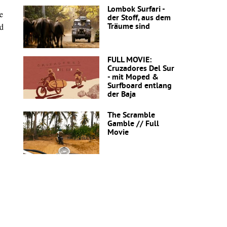
Lombok Surfari -
e
der Stoff, aus dem
nd
Träume sind
FULL MOVIE:
Cruzadores Del Sur
- mit Moped &
Surfboard entlang
der Baja
The Scramble
Gamble // Full
Movie