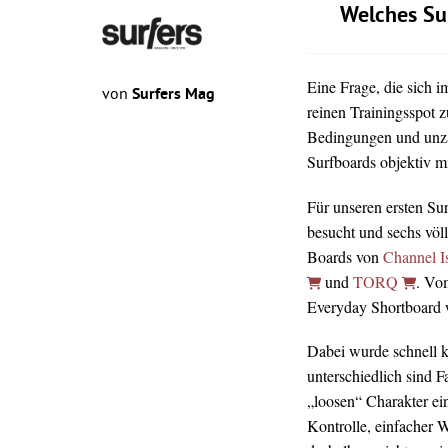
Welches Su
Eine Frage, die sich 
von
Surfers Mag
reinen Trainingsspot z
Bedingungen und unz
Surfboards objektiv mi
Für unseren ersten Su
besucht und sechs völ
Boards von
Channel I
und
TORQ
. Vo
Everyday Shortboard wa
Dabei wurde schnell kl
unterschiedlich sind 
„loosen“ Charakter ei
Kontrolle, einfacher 