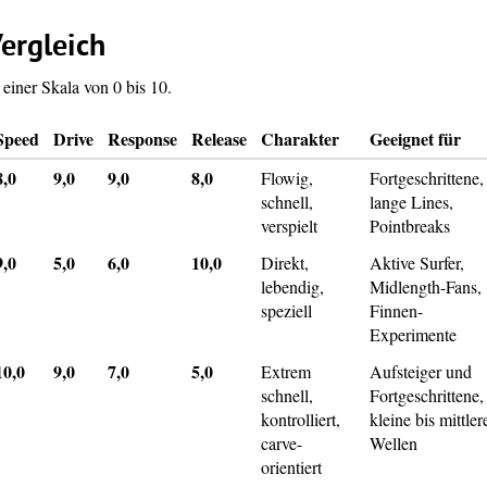
ergleich
einer Skala von 0 bis 10.
Speed
Drive
Response
Release
Charakter
Geeignet für
8,0
9,0
9,0
8,0
Flowig,
Fortgeschrittene,
schnell,
lange Lines,
verspielt
Pointbreaks
9,0
5,0
6,0
10,0
Direkt,
Aktive Surfer,
lebendig,
Midlength-Fans,
speziell
Finnen-
Experimente
10,0
9,0
7,0
5,0
Extrem
Aufsteiger und
schnell,
Fortgeschrittene,
kontrolliert,
kleine bis mittler
carve-
Wellen
orientiert