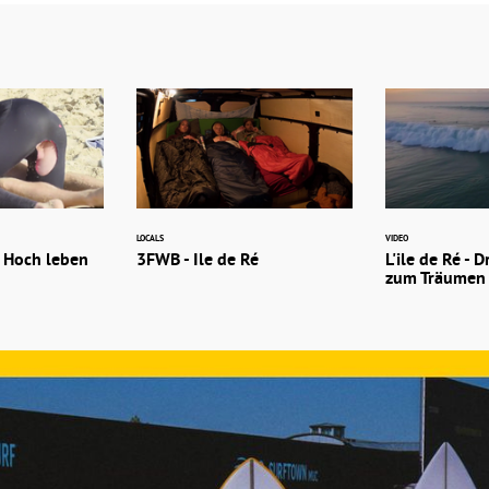
LOCALS
VIDEO
 Hoch leben
3FWB - Ile de Ré
L'ile de Ré -
zum Träumen