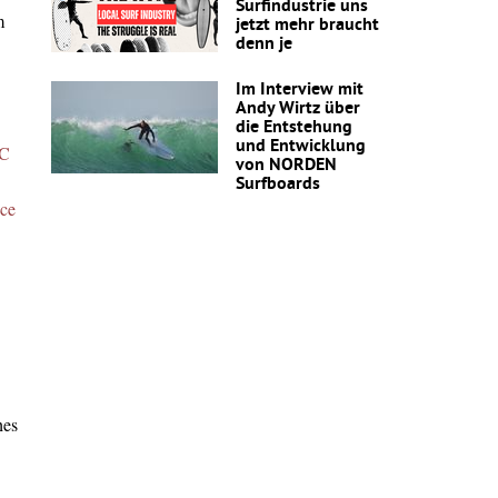
Surfindustrie uns
m
jetzt mehr braucht
denn je
Im Interview mit
Andy Wirtz über
die Entstehung
und Entwicklung
C
von NORDEN
Surfboards
nce
hes