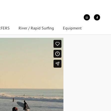
URFERS
River / Rapid Surfing
Equipment