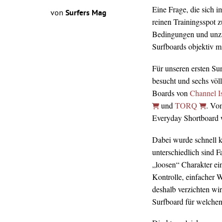
Eine Frage, die sich 
von
Surfers Mag
reinen Trainingsspot z
Bedingungen und unz
Surfboards objektiv mi
Für unseren ersten Su
besucht und sechs völ
Boards von
Channel I
und
TORQ
. Vo
Everyday Shortboard wa
Dabei wurde schnell kl
unterschiedlich sind 
„loosen“ Charakter ei
Kontrolle, einfacher 
deshalb verzichten wir
Surfboard für welchen 