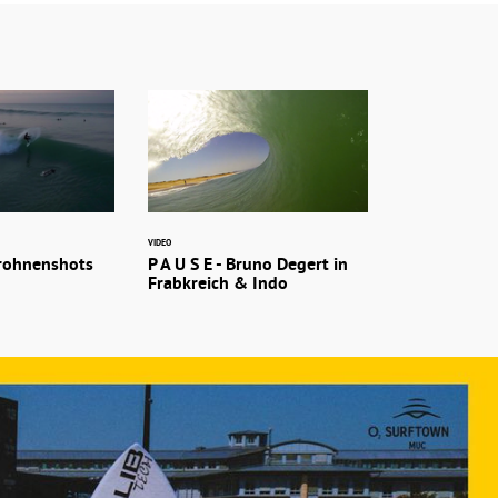
VIDEO
 Drohnenshots
P A U S E - Bruno Degert in
Frabkreich & Indo