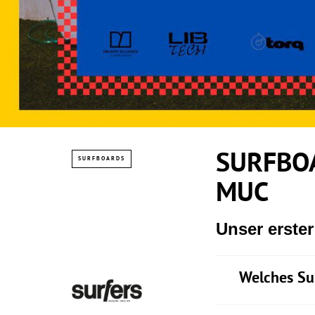
SURFBOA
SURFBOARDS
MUC
Unser erste
Welches Su