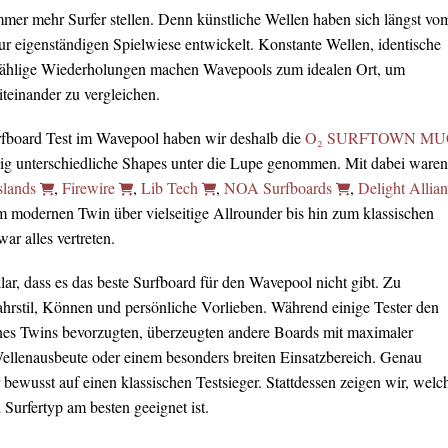
immer mehr Surfer stellen. Denn künstliche Wellen haben sich längst vo
ur eigenständigen Spielwiese entwickelt. Konstante Wellen, identische
ählige Wiederholungen machen Wavepools zum idealen Ort, um
teinander zu vergleichen.
rfboard Test im Wavepool haben wir deshalb die
O₂ SURFTOWN MU
lig unterschiedliche Shapes unter die Lupe genommen. Mit dabei waren
slands
,
Firewire
,
Lib Tech
,
NOA Surfboards
,
Delight Allia
m modernen Twin über vielseitige Allrounder bis hin zum klassischen
r alles vertreten.
ar, dass es das beste Surfboard für den Wavepool nicht gibt. Zu
Fahrstil, Können und persönliche Vorlieben. Während einige Tester den
nes Twins bevorzugten, überzeugten andere Boards mit maximaler
Wellenausbeute oder einem besonders breiten Einsatzbereich. Genau
 bewusst auf einen klassischen Testsieger. Stattdessen zeigen wir, welc
Surfertyp am besten geeignet ist.