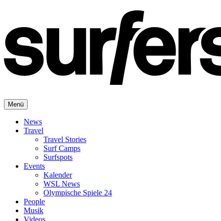
Menü
News
Travel
Travel Stories
Surf Camps
Surfspots
Events
Kalender
WSL News
Olympische Spiele 24
People
Musik
Videos