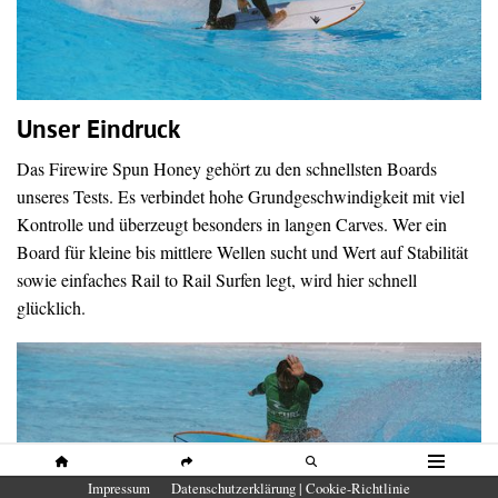
Unser Eindruck
Das Firewire Spun Honey gehört zu den schnellsten Boards
unseres Tests. Es verbindet hohe Grundgeschwindigkeit mit viel
Kontrolle und überzeugt besonders in langen Carves. Wer ein
Board für kleine bis mittlere Wellen sucht und Wert auf Stabilität
sowie einfaches Rail to Rail Surfen legt, wird hier schnell
glücklich.
HOME
SHARE
SUCHE
MENÜ
Impressum
Datenschutzerklärung | Cookie-Richtlinie