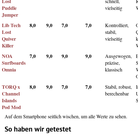
Lost
schnell,
Puddle
vielseitig
Jumper
Lib Tech
8,0
9,0
7,0
7,0
Kontrolliert,
Lost
stabil,
Q
Quiver
vielseitig
k
Killer
NOA
7,0
9,0
9,0
9,0
Ausgewogen,
Surfboards
präzise,
Omnia
klassisch
TORQ x
8,0
9,0
7,0
7,0
Stabil, robust,
I
Channel
berechenbar
Islands
Pod Mod
Auf dem Smartphone seitlich wischen, um alle Werte zu sehen.
So haben wir getestet