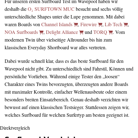
Für unseren ersten Surfboard Test im Wavepool haben wir
deshalb die
O₂ SURFTOWN MUC
besucht und sechs völlig
unterschiedliche Shapes unter die Lupe genommen. Mit dabei
waren Boards von
Channel Islands
,
Firewire
,
Lib Tech
,
NOA Surfboards
,
Delight Alliance
und
TORQ
. Vom
modernen Twin über vielseitige Allrounder bis hin zum
klassischen Everyday Shortboard war alles vertreten.
Dabei wurde schnell klar, dass es das beste Surfboard für den
Wavepool nicht gibt. Zu unterschiedlich sind Fahrstil, Können und
persönliche Vorlieben. Während einige Tester den „loosen“
Charakter eines Twins bevorzugten, überzeugten andere Boards
mit maximaler Kontrolle, einfacher Wellenausbeute oder einem
besonders breiten Einsatzbereich. Genau deshalb verzichten wir
bewusst auf einen klassischen Testsieger. Stattdessen zeigen wir,
welches Surfboard für welchen Surfertyp am besten geeignet ist.
Direktvergleich