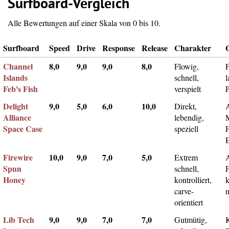
Surfboard-Vergleich
Alle Bewertungen auf einer Skala von 0 bis 10.
Surfboard
Speed
Drive
Response
Release
Charakter
Channel
8,0
9,0
9,0
8,0
Flowig,
F
Islands
schnell,
l
Feb's Fish
verspielt
Delight
9,0
5,0
6,0
10,0
Direkt,
A
Alliance
lebendig,
Space Case
speziell
Firewire
10,0
9,0
7,0
5,0
Extrem
Spun
schnell,
F
Honey
kontrolliert,
k
carve-
m
orientiert
Lib Tech
9,0
9,0
7,0
7,0
Gutmütig,