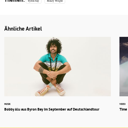
Themen:
byron bay
Mikey Wright
Ähnliche Artikel
MUSIK
VIDEO
Bobby Alu aus Byron Bay im September auf Deutschlandtour
Time 