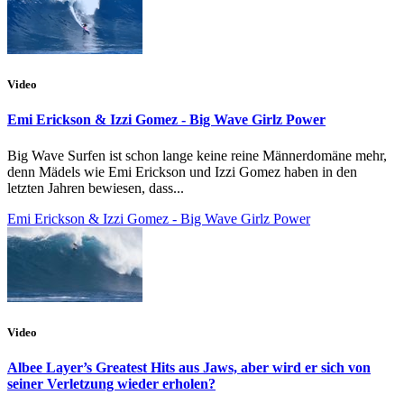
Video
Emi Erickson & Izzi Gomez - Big Wave Girlz Power
Big Wave Surfen ist schon lange keine reine Männerdomäne mehr,
denn Mädels wie Emi Erickson und Izzi Gomez haben in den
letzten Jahren bewiesen, dass...
Emi Erickson & Izzi Gomez - Big Wave Girlz Power
Video
Albee Layer’s Greatest Hits aus Jaws, aber wird er sich von
seiner Verletzung wieder erholen?