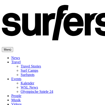
Menü
News
Travel
Travel Stories
Surf Camps
Surfspots
Events
Kalender
WSL News
Olympische Spiele 24
People
Musik
Videos