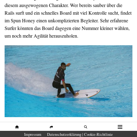
diesem ausgewogenen Charakter. Wer bereits sauber über die
Rails surft und ein schnelles Board mit viel Kontrolle sucht, findet
im Spun Honey einen unkomplizierten Begleiter. Sehr erfahrene
Surfer könnten das Board dagegen eine Nummer kleiner wählen,
um noch mehr Agilität herauszuholen.
Unser Eindruck
HOME
SHARE
SUCHE
MENÜ
Impressum
Datenschutzerklärung | Cookie-Richtlinie
Das Firewire Spun Honey gehört zu den schnellsten Boards