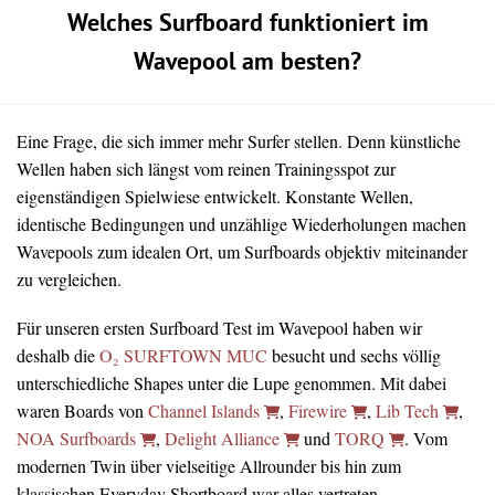
Welches Surfboard funktioniert im
Wavepool am besten?
Eine Frage, die sich immer mehr Surfer stellen. Denn künstliche
Wellen haben sich längst vom reinen Trainingsspot zur
eigenständigen Spielwiese entwickelt. Konstante Wellen,
identische Bedingungen und unzählige Wiederholungen machen
Wavepools zum idealen Ort, um Surfboards objektiv miteinander
zu vergleichen.
Für unseren ersten Surfboard Test im Wavepool haben wir
deshalb die
O₂ SURFTOWN MUC
besucht und sechs völlig
unterschiedliche Shapes unter die Lupe genommen. Mit dabei
waren Boards von
Channel Islands
,
Firewire
,
Lib Tech
,
NOA Surfboards
,
Delight Alliance
und
TORQ
. Vom
modernen Twin über vielseitige Allrounder bis hin zum
klassischen Everyday Shortboard war alles vertreten.