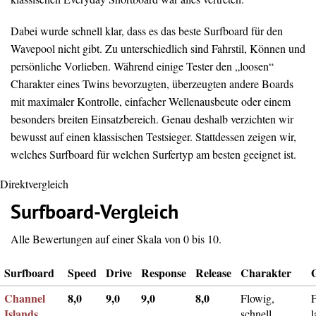
Dabei wurde schnell klar, dass es das beste Surfboard für den
Wavepool nicht gibt. Zu unterschiedlich sind Fahrstil, Können und
persönliche Vorlieben. Während einige Tester den „loosen“
Charakter eines Twins bevorzugten, überzeugten andere Boards
mit maximaler Kontrolle, einfacher Wellenausbeute oder einem
besonders breiten Einsatzbereich. Genau deshalb verzichten wir
bewusst auf einen klassischen Testsieger. Stattdessen zeigen wir,
welches Surfboard für welchen Surfertyp am besten geeignet ist.
Direktvergleich
Surfboard-Vergleich
Alle Bewertungen auf einer Skala von 0 bis 10.
Surfboard
Speed
Drive
Response
Release
Charakter
Channel
8,0
9,0
9,0
8,0
Flowig,
F
Islands
schnell,
l