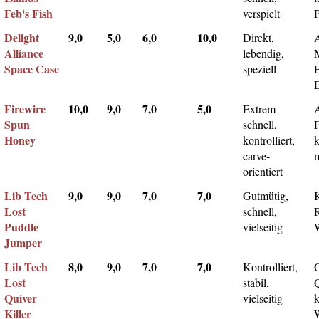
Feb's Fish
verspielt
Delight
9,0
5,0
6,0
10,0
Direkt,
A
Alliance
lebendig,
Space Case
speziell
Firewire
10,0
9,0
7,0
5,0
Extrem
Spun
schnell,
F
Honey
kontrolliert,
k
carve-
m
orientiert
Lib Tech
9,0
9,0
7,0
7,0
Gutmütig,
Lost
schnell,
Puddle
vielseitig
Jumper
Lib Tech
8,0
9,0
7,0
7,0
Kontrolliert,
Lost
stabil,
Q
Quiver
vielseitig
k
Killer