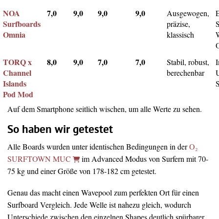
NOA
7,0
9,0
9,0
9,0
Ausgewogen,
Surfboards
präzise,
Omnia
klassisch
TORQ x
8,0
9,0
7,0
7,0
Stabil, robust,
I
Channel
berechenbar
Islands
Pod Mod
Auf dem Smartphone seitlich wischen, um alle Werte zu sehen.
So haben wir getestet
Alle Boards wurden unter identischen Bedingungen in der
O₂
SURFTOWN MUC
im Advanced Modus von Surfern mit 70-
75 kg und einer Größe von 178-182 cm getestet.
Genau das macht einen Wavepool zum perfekten Ort für einen
Surfboard Vergleich. Jede Welle ist nahezu gleich, wodurch
Unterschiede zwischen den einzelnen Shapes deutlich spürbarer