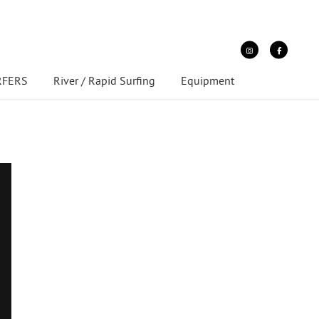
URFERS
River / Rapid Surfing
Equipment