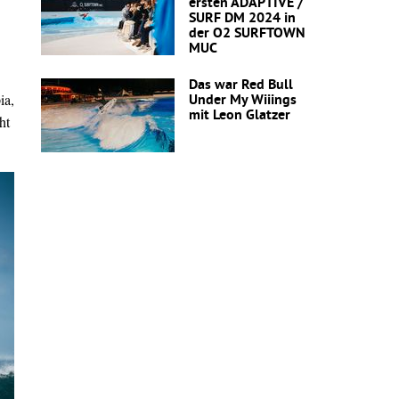
ersten ADAPTIVE /
SURF DM 2024 in
der O2 SURFTOWN
MUC
Das war Red Bull
ia,
Under My Wiiings
mit Leon Glatzer
ht