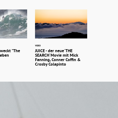
VIDEO
rweckt "The
JUICE - der neue´THE
Leben
SEARCH`Movie mit Mick
Fanning, Conner Coffin &
Crosby Colapinto