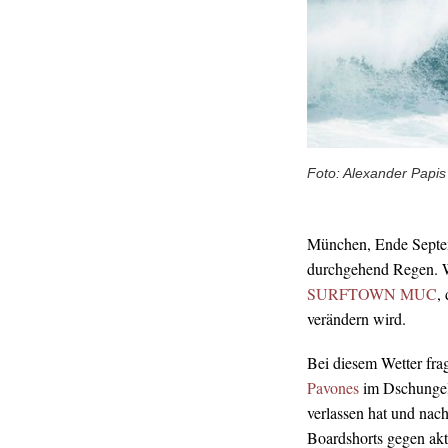
Foto: Alexander Papis
München, Ende Septemb
durchgehend Regen. W
SURFTOWN MUC
,
verändern wird.
Bei diesem Wetter fra
Pavones
im Dschungel 
verlassen hat und na
Boardshorts gegen ak