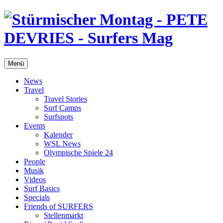
Menü
News
Travel
Travel Stories
Surf Camps
Surfspots
Events
Kalender
WSL News
Olympische Spiele 24
People
Musik
Videos
Surf Basics
Specials
Friends of SURFERS
Stellenmarkt