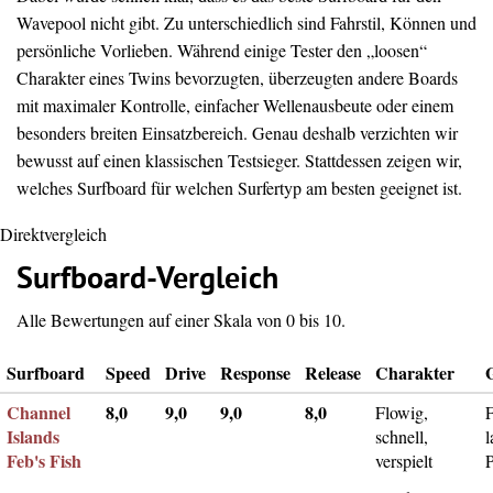
Wavepool nicht gibt. Zu unterschiedlich sind Fahrstil, Können und
persönliche Vorlieben. Während einige Tester den „loosen“
Charakter eines Twins bevorzugten, überzeugten andere Boards
mit maximaler Kontrolle, einfacher Wellenausbeute oder einem
besonders breiten Einsatzbereich. Genau deshalb verzichten wir
bewusst auf einen klassischen Testsieger. Stattdessen zeigen wir,
welches Surfboard für welchen Surfertyp am besten geeignet ist.
Direktvergleich
Surfboard-Vergleich
Alle Bewertungen auf einer Skala von 0 bis 10.
Surfboard
Speed
Drive
Response
Release
Charakter
Channel
8,0
9,0
9,0
8,0
Flowig,
F
Islands
schnell,
l
Feb's Fish
verspielt