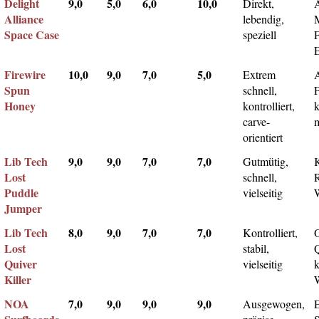
Delight
9,0
5,0
6,0
10,0
Direkt,
A
Alliance
lebendig,
Space Case
speziell
Firewire
10,0
9,0
7,0
5,0
Extrem
Spun
schnell,
F
Honey
kontrolliert,
k
carve-
m
orientiert
Lib Tech
9,0
9,0
7,0
7,0
Gutmütig,
Lost
schnell,
Puddle
vielseitig
Jumper
Lib Tech
8,0
9,0
7,0
7,0
Kontrolliert,
Lost
stabil,
Q
Quiver
vielseitig
k
Killer
NOA
7,0
9,0
9,0
9,0
Ausgewogen,