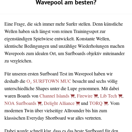
Wavepool am besten?
Eine Frage, die sich immer mehr Surfer stellen. Denn künstliche
Wellen haben sich längst vom reinen Trainingsspot zur
eigenständigen Spielwiese entwickelt. Konstante Wellen,
identische Bedingungen und unzählige Wiederholungen machen
Wavepools zum idealen Ort, um Surfboards objektiv miteinander
zu vergleichen.
Für unseren ersten Surfboard Test im Wavepool haben wir
deshalb die
O₂ SURFTOWN MUC
besucht und sechs völlig
unterschiedliche Shapes unter die Lupe genommen. Mit dabei
waren Boards von
Channel Islands
,
Firewire
,
Lib Tech
,
NOA Surfboards
,
Delight Alliance
und
TORQ
. Vom
modernen Twin über vielseitige Allrounder bis hin zum
klassischen Everyday Shortboard war alles vertreten.
Dabei wurde schnell klar, dass es das beste Surfboard für den