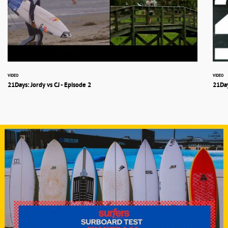
VIDEO
VIDEO
21Days: Jordy vs CJ - Episode 2
21Day