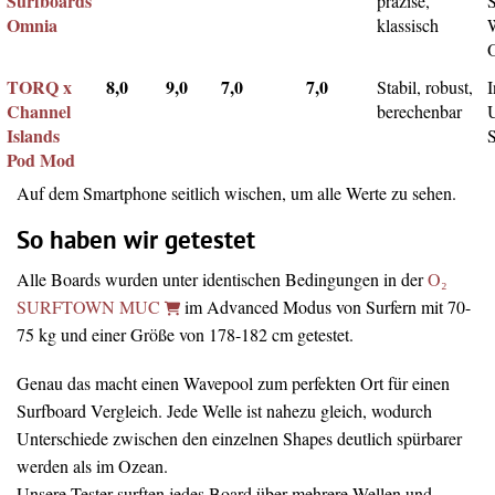
Surfboards
präzise,
Omnia
klassisch
TORQ x
8,0
9,0
7,0
7,0
Stabil, robust,
I
Channel
berechenbar
Islands
Pod Mod
Auf dem Smartphone seitlich wischen, um alle Werte zu sehen.
So haben wir getestet
Alle Boards wurden unter identischen Bedingungen in der
O₂
SURFTOWN MUC
im Advanced Modus von Surfern mit 70-
75 kg und einer Größe von 178-182 cm getestet.
Genau das macht einen Wavepool zum perfekten Ort für einen
Surfboard Vergleich. Jede Welle ist nahezu gleich, wodurch
Unterschiede zwischen den einzelnen Shapes deutlich spürbarer
werden als im Ozean.
Unsere Tester surften jedes Board über mehrere Wellen und