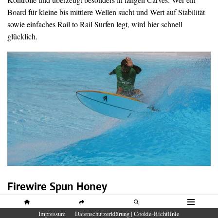
Board für kleine bis mittlere Wellen sucht und Wert auf Stabilität
sowie einfaches Rail to Rail Surfen legt, wird hier schnell
glücklich.
Firewire Spun Honey
HOME
SHARE
SUCHE
MENÜ
Impressum
Datenschutzerklärung | Cookie-Richtlinie