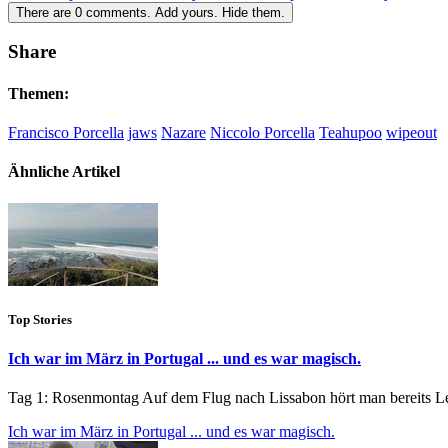
There are
0
comments.
Add yours.
Hide them.
Share
Themen:
Francisco Porcella
jaws
Nazare
Niccolo Porcella
Teahupoo
wipeout
Ähnliche Artikel
Top Stories
Ich war im März in Portugal ... und es war magisch.
Tag 1: Rosenmontag Auf dem Flug nach Lissabon hört man bereits Leut
Ich war im März in Portugal ... und es war magisch.