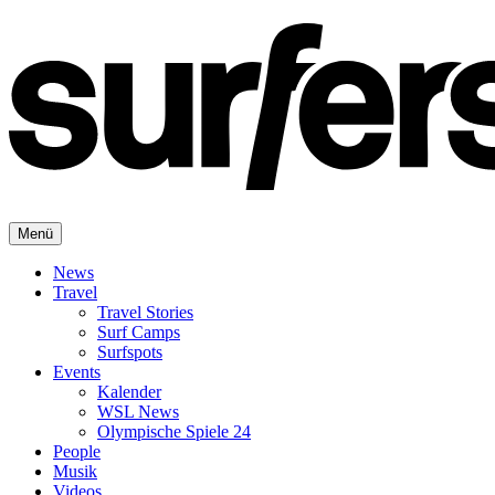
Menü
News
Travel
Travel Stories
Surf Camps
Surfspots
Events
Kalender
WSL News
Olympische Spiele 24
People
Musik
Videos