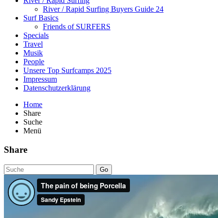
River / Rapid Surfing
River / Rapid Surfing Buyers Guide 24
Surf Basics
Friends of SURFERS
Specials
Travel
Musik
People
Unsere Top Surfcamps 2025
Impressum
Datenschutzerklärung
Home
Share
Suche
Menü
Share
Go