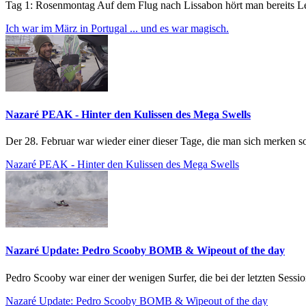
Tag 1: Rosenmontag Auf dem Flug nach Lissabon hört man bereits Leut
Ich war im März in Portugal ... und es war magisch.
Nazaré PEAK - Hinter den Kulissen des Mega Swells
Der 28. Februar war wieder einer dieser Tage, die man sich merken so
Nazaré PEAK - Hinter den Kulissen des Mega Swells
Nazaré Update: Pedro Scooby BOMB & Wipeout of the day
Pedro Scooby war einer der wenigen Surfer, die bei der letzten Session
Nazaré Update: Pedro Scooby BOMB & Wipeout of the day