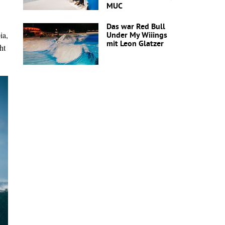
MUC
Das war Red Bull
ia,
Under My Wiiings
mit Leon Glatzer
ht