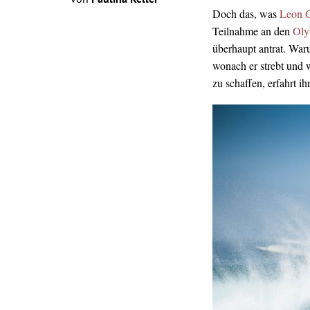
von
Paulina Keller
Doch das, was
Leon G
Teilnahme an den
Oly
überhaupt antrat. Waru
wonach er strebt und 
zu schaffen, erfahrt ih