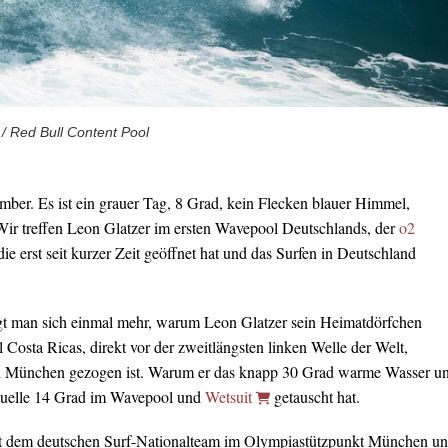
 / Red Bull Content Pool
er. Es ist ein grauer Tag, 8 Grad, kein Flecken blauer Himmel,
ir treffen Leon Glatzer im ersten Wavepool Deutschlands, der
o2
 die erst seit kurzer Zeit geöffnet hat und das Surfen in Deutschland
gt man sich einmal mehr, warum Leon Glatzer sein Heimatdörfchen
Costa Ricas, direkt vor der zweitlängsten linken Welle der Welt,
ch München gezogen ist. Warum er das knapp 30 Grad warme Wasser u
tuelle 14 Grad im Wavepool und
Wetsuit
getauscht hat.
t dem deutschen Surf-Nationalteam im Olympiastützpunkt München u