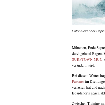
Foto: Alexander Papis
München, Ende Septemb
durchgehend Regen. W
SURFTOWN MUC
,
verändern wird.
Bei diesem Wetter fra
Pavones
im Dschungel 
verlassen hat und na
Boardshorts gegen ak
Zwischen Training mi