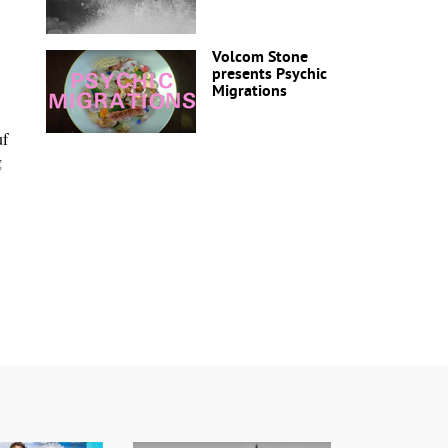
Volcom Stone
presents Psychic
Migrations
uf
g