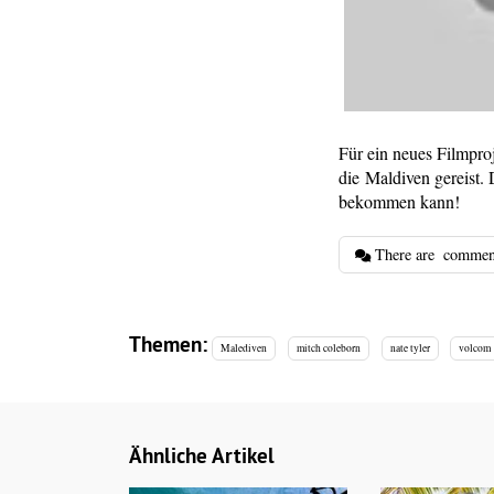
Für ein neues Filmpr
die Maldiven gereist.
bekommen kann!
There are
commen
Themen:
Malediven
mitch coleborn
nate tyler
volcom
Ähnliche Artikel