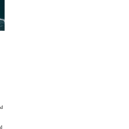
nd
nd