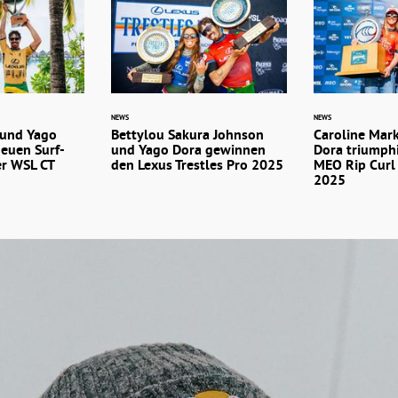
NEWS
NEWS
 und Yago
Bettylou Sakura Johnson
Caroline Mar
neuen Surf-
und Yago Dora gewinnen
Dora triumph
er WSL CT
den Lexus Trestles Pro 2025
MEO Rip Curl
2025