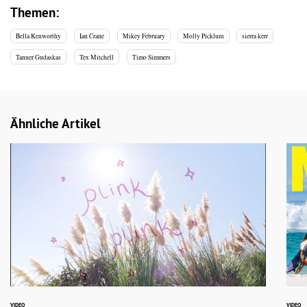
Themen:
Bella Kenworthy
Ian Crane
Mikey February
Molly Picklum
sierra kerr
Tanner Gudaskas
Tex Mitchell
Timo Simmers
Ähnliche Artikel
VIDEO
VIDEO