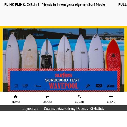
PLINK PLINK: Caitlin & friends in ihrem ganz eigenen Surf Movie
FULL
HOME
SHARE
SUCHE
MENÜ
SURFBOARDS
Impressum
Datenschutzerklärung | Cookie-Richtlinie
SURFBOARD TEST Wavepool 2026 in
der O2 Surftown MUC