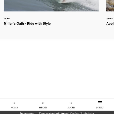
VIDEO
VIDEO
Miller’s Oath - Ride with Style
Apol
HOME
SHARE
SUCHE
MENÜ
Impressum
Datenschutzerklärung | Cookie-Richtlinie