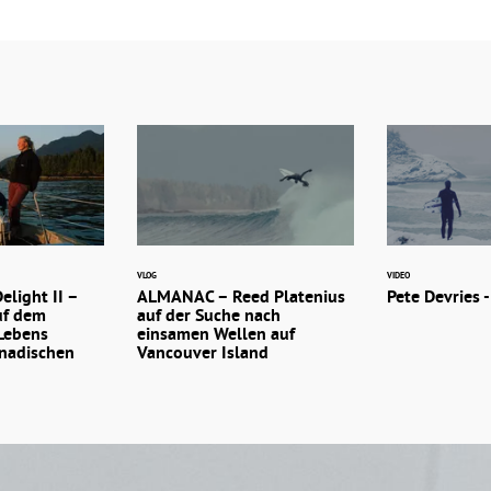
VLOG
VIDEO
elight II –
ALMANAC – Reed Platenius
Pete Devries 
uf dem
auf der Suche nach
 Lebens
einsamen Wellen auf
anadischen
Vancouver Island