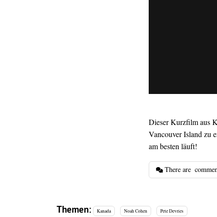
Dieser Kurzfilm aus K
Vancouver Island zu e
am besten läuft!
There are
commen
Themen:
Kanada
Noah Cohen
Pete Devries