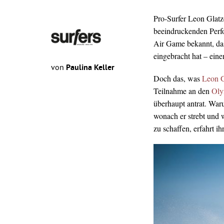
Pro-Surfer Leon Glatze
beeindruckenden Perfo
Air Game bekannt, da
eingebracht hat – eine
von
Paulina Keller
Doch das, was
Leon G
Teilnahme an den
Oly
überhaupt antrat. Waru
wonach er strebt und 
zu schaffen, erfahrt ih