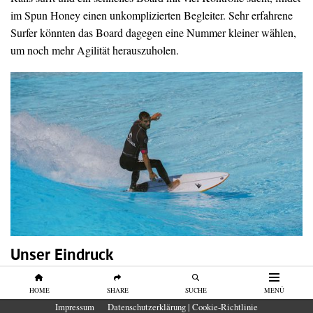
im Spun Honey einen unkomplizierten Begleiter. Sehr erfahrene
Surfer könnten das Board dagegen eine Nummer kleiner wählen,
um noch mehr Agilität herauszuholen.
Unser Eindruck
Das Firewire Spun Honey gehört zu den schnellsten Boards
HOME
SHARE
SUCHE
MENÜ
unseres Tests. Es verbindet hohe Grundgeschwindigkeit mit viel
Impressum
Datenschutzerklärung | Cookie-Richtlinie