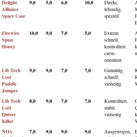
Delight
9,0
5,0
6,0
10,0
Direkt,
A
Alliance
lebendig,
Space Case
speziell
Firewire
10,0
9,0
7,0
5,0
Extrem
Spun
schnell,
F
Honey
kontrolliert,
k
carve-
m
orientiert
Lib Tech
9,0
9,0
7,0
7,0
Gutmütig,
Lost
schnell,
Puddle
vielseitig
Jumper
Lib Tech
8,0
9,0
7,0
7,0
Kontrolliert,
Lost
stabil,
Q
Quiver
vielseitig
k
Killer
NOA
7,0
9,0
9,0
9,0
Ausgewogen,