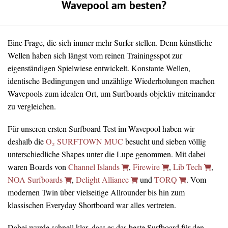
Wavepool am besten?
Eine Frage, die sich immer mehr Surfer stellen. Denn künstliche
Wellen haben sich längst vom reinen Trainingsspot zur
eigenständigen Spielwiese entwickelt. Konstante Wellen,
identische Bedingungen und unzählige Wiederholungen machen
Wavepools zum idealen Ort, um Surfboards objektiv miteinander
zu vergleichen.
Für unseren ersten Surfboard Test im Wavepool haben wir
deshalb die
O₂ SURFTOWN MUC
besucht und sieben völlig
unterschiedliche Shapes unter die Lupe genommen. Mit dabei
waren Boards von
Channel Islands
,
Firewire
,
Lib Tech
,
NOA Surfboards
,
Delight Alliance
und
TORQ
. Vom
modernen Twin über vielseitige Allrounder bis hin zum
klassischen Everyday Shortboard war alles vertreten.
Dabei wurde schnell klar, dass es das beste Surfboard für den