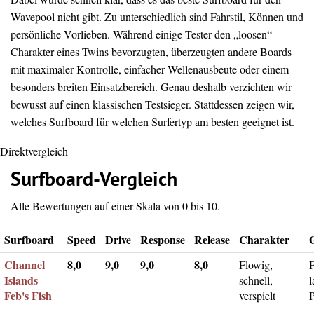
Wavepool nicht gibt. Zu unterschiedlich sind Fahrstil, Können und
persönliche Vorlieben. Während einige Tester den „loosen“
Charakter eines Twins bevorzugten, überzeugten andere Boards
mit maximaler Kontrolle, einfacher Wellenausbeute oder einem
besonders breiten Einsatzbereich. Genau deshalb verzichten wir
bewusst auf einen klassischen Testsieger. Stattdessen zeigen wir,
welches Surfboard für welchen Surfertyp am besten geeignet ist.
Direktvergleich
Surfboard-Vergleich
Alle Bewertungen auf einer Skala von 0 bis 10.
Surfboard
Speed
Drive
Response
Release
Charakter
Channel
8,0
9,0
9,0
8,0
Flowig,
F
Islands
schnell,
l
Feb's Fish
verspielt