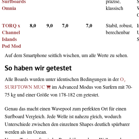
Surfboards
präzise,
Omnia
klassisch
TORQ x
8,0
9,0
7,0
7,0
Stabil, robust,
I
Channel
berechenbar
Islands
Pod Mod
Auf dem Smartphone seitlich wischen, um alle Werte zu sehen.
So haben wir getestet
Alle Boards wurden unter identischen Bedingungen in der
O₂
SURFTOWN MUC
im Advanced Modus von Surfern mit 70-
75 kg und einer Größe von 178-182 cm getestet.
Genau das macht einen Wavepool zum perfekten Ort für einen
Surfboard Vergleich. Jede Welle ist nahezu gleich, wodurch
Unterschiede zwischen den einzelnen Shapes deutlich spürbarer
werden als im Ozean.