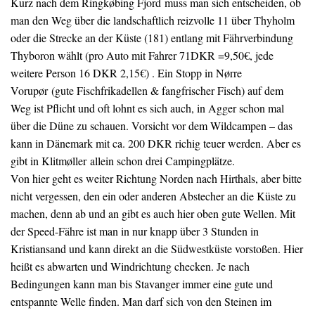
Kurz nach dem Ringkøbing Fjord muss man sich entscheiden, ob
man den Weg über die landschaftlich reizvolle 11 über Thyholm
oder die Strecke an der Küste (181) entlang mit Fährverbindung
Thyboron wählt (pro Auto mit Fahrer 71DKR =9,50€, jede
weitere Person 16 DKR 2,15€) . Ein Stopp in Nørre
Vorupør (gute Fischfrikadellen & fangfrischer Fisch) auf dem
Weg ist Pflicht und oft lohnt es sich auch, in Agger schon mal
über die Düne zu schauen. Vorsicht vor dem Wildcampen – das
kann in Dänemark mit ca. 200 DKR richig teuer werden. Aber es
gibt in Klitmøller allein schon drei Campingplätze.
Von hier geht es weiter Richtung Norden nach Hirthals, aber bitte
nicht vergessen, den ein oder anderen Abstecher an die Küste zu
machen, denn ab und an gibt es auch hier oben gute Wellen. Mit
der Speed-Fähre ist man in nur knapp über 3 Stunden in
Kristiansand und kann direkt an die Südwestküste vorstoßen. Hier
heißt es abwarten und Windrichtung checken. Je nach
Bedingungen kann man bis Stavanger immer eine gute und
entspannte Welle finden. Man darf sich von den Steinen im