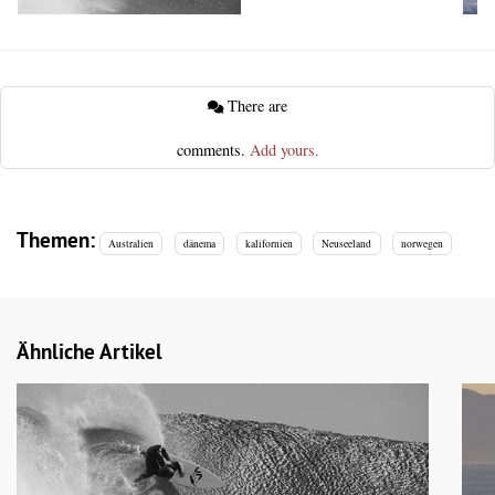
There are
comments.
Add yours.
Themen:
Australien
dänema
kalifornien
Neuseeland
norwegen
Ähnliche Artikel