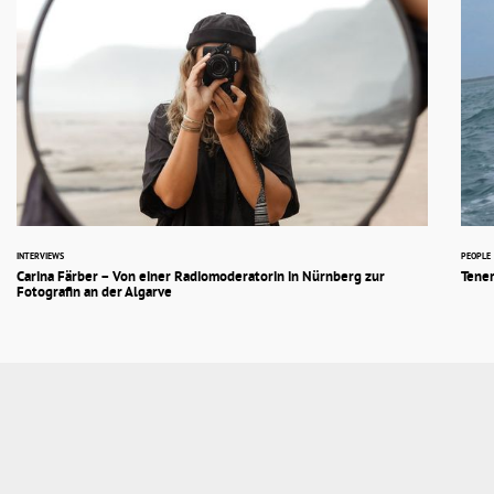
INTERVIEWS
PEOPLE
Carina Färber – Von einer Radiomoderatorin in Nürnberg zur
Tener
Fotografin an der Algarve