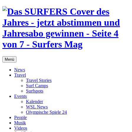
Menü
News
Travel
Travel Stories
Surf Camps
Surfspots
Events
Kalender
WSL News
Olympische Spiele 24
People
Musik
Videos