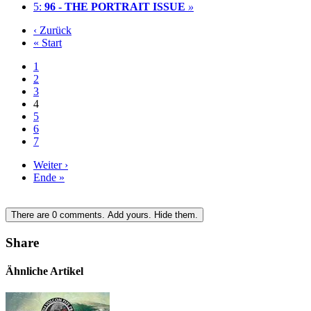
5:
96 - THE PORTRAIT ISSUE
»
‹ Zurück
« Start
1
2
3
4
5
6
7
Weiter ›
Ende »
There are
0
comments.
Add yours.
Hide them.
Share
Ähnliche Artikel