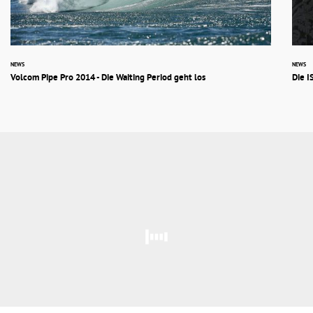
NEWS
NEWS
Volcom Pipe Pro 2014 - Die Waiting Period geht los
Die I