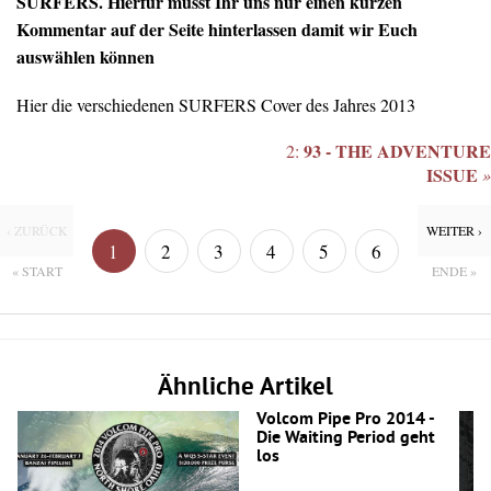
SURFERS. Hierfür müsst Ihr uns nur einen kurzen
Kommentar auf der Seite hinterlassen damit wir Euch
auswählen können
Hier die verschiedenen SURFERS Cover des Jahres 2013
93 - THE ADVENTURE
2:
ISSUE
»
‹ ZURÜCK
WEITER ›
1
2
3
4
5
6
« START
ENDE »
7
Ähnliche Artikel
Volcom Pipe Pro 2014 -
Die Waiting Period geht
los