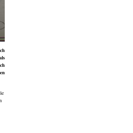
och
als
ich
ben
die
rn