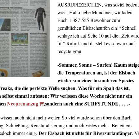
AUSRUFEZEICHEN, was soviel bedeut
wie: „Hallo liebe Münchner, wir laden
Euch 1.387 555 Bewohner zum
gemütlichen Eisbachsurfen ein!“ Schnell
schlage ich auf Seite 10 auf die „Zeit wir
für“ Rubrik und da steht es schwarz auf
recycle-grau
-Sommer, Sonne – Surfen! Kaum steig
die Temperaturen an, ist der Eisbach
wieder von einer besonderen Spezies
reaks, die die perfekte Welle suchen. Was für ein Spaß das ist,
h selbst einmal antesten: Wir verlosen diese Woche nicht nur ein
nen
Neoprenanzug
,sondern auch eine SURFSTUNDE……-
wissen auch nicht mehr weiter. So viel wurde schon über den Bach
rung, Schließung, Renaturalisierung und noch vieles mehr. Bei einem
Der Eisbach ist nichts für Riversurfanfänger
jedoch immer einig.
. V