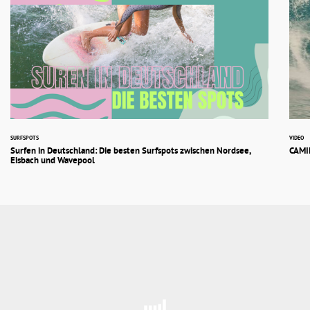
SURFSPOTS
VIDEO
Surfen in Deutschland: Die besten Surfspots zwischen Nordsee,
CAMIL
Eisbach und Wavepool