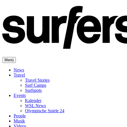
Menü
News
Travel
Travel Stories
Surf Camps
Surfspots
Events
Kalender
WSL News
Olympische Spiele 24
People
Musik
Videos