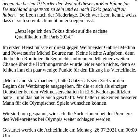
gegen die besten 19 Surfer der Welt auf dieser großen Bühne für
Deutschland angetreten zu sein und es nach Tokio geschafft zu
haben.“
so Leon nach der Niederlage. Doch wer Leon kennt, weiss,
dass er sich so einfach nicht unterkriegen lässt.
„Jetzt lege ich den Fokus direkt auf die nächste
Qualifikation für Paris 2024.“
Im ersten Heast musste er direkt gegen Weltmeister Gabriel Medina
und Powersurfer Michel Bourez ran. Keine leichte Aufgaben, denn
die beiden Routiniers ließen nichts anbrennen. Mit einer zweiten
Chance über die Hoffnungsrunde wurde leider auch nichts, denn es
fehlten ihm ein paar wenige Punkte für den Einzug ins Viertelfinale.
„Mein Land stolz machen“, hatte Glatzer als sein Ziel vor dem
Beginn der Wettkämpfe ausgegeben, für die er sich als einziger
Deutscher bei den Weltmeisterschaften in El Salvador qualifiziert
hatte – und das hat er auch geschafft. Wir hätten uns keinen besseren
Mann für die Olympischen Spiele wünschen können.
Wir sind nun gespannt, wie sich die Surfer:innen bei der Premiere
des Wellenreitens bei Olympia weiter schlagen werden.
Gestartet werden die Achtelfinale am Montag 26.07.2021 um 00:00
Uhr