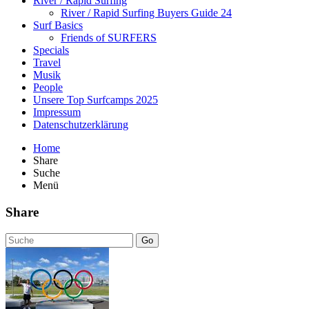
River / Rapid Surfing
River / Rapid Surfing Buyers Guide 24
Surf Basics
Friends of SURFERS
Specials
Travel
Musik
People
Unsere Top Surfcamps 2025
Impressum
Datenschutzerklärung
Home
Share
Suche
Menü
Share
Go