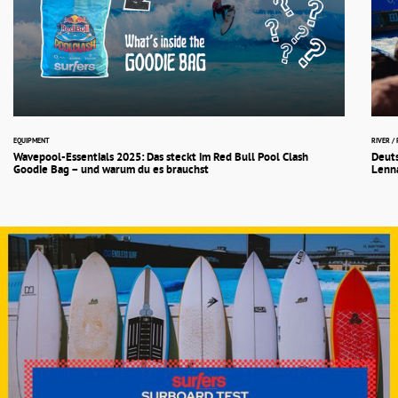
EQUIPMENT
RIVER /
Wavepool-Essentials 2025: Das steckt im Red Bull Pool Clash
Deuts
Goodie Bag – und warum du es brauchst
Lenna