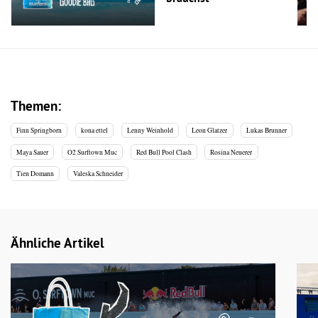
Themen:
Finn Springborn
kona ettel
Lenny Weinhold
Leon Glatzer
Lukas Brunner
Maya Sauer
O2 Surftown Muc
Red Bull Pool Clash
Rosina Neuerer
Tien Domann
Valeska Schneider
Ähnliche Artikel