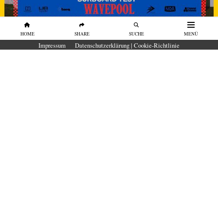
HOME
SHARE
SUCHE
MENÜ
SURFBOARDS
Impressum
Datenschutzerklärung | Cookie-Richtlinie
SURFBOARD TEST Wavepool 2026 in
der O2 Surftown MUC
Unser erster Surfboard-Test in der O₂
SURFTOWN MUC
von
Surfers Mag
Welches Surfboard funktioniert im