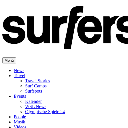
Menü
News
Travel
Travel Stories
Surf Camps
Surfspots
Events
Kalender
WSL News
Olympische Spiele 24
People
Musik
Videos