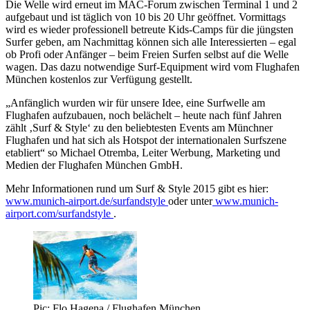
Die Welle wird erneut im MAC-Forum zwischen Terminal 1 und 2
aufgebaut und ist täglich von 10 bis 20 Uhr geöffnet. Vormittags
wird es wieder professionell betreute Kids-Camps für die jüngsten
Surfer geben, am Nachmittag können sich alle Interessierten – egal
ob Profi oder Anfänger – beim Freien Surfen selbst auf die Welle
wagen. Das dazu notwendige Surf-Equipment wird vom Flughafen
München kostenlos zur Verfügung gestellt.
„Anfänglich wurden wir für unsere Idee, eine Surfwelle am
Flughafen aufzubauen, noch belächelt – heute nach fünf Jahren
zählt ‚Surf & Style‘ zu den beliebtesten Events am Münchner
Flughafen und hat sich als Hotspot der internationalen Surfszene
etabliert“ so Michael Otremba, Leiter Werbung, Marketing und
Medien der Flughafen München GmbH.
Mehr Informationen rund um Surf & Style 2015 gibt es hier:
www.munich-airport.de/surfandstyle
oder unter
www.munich-
airport.com/surfandstyle
.
Pic: Flo Hagena / Flughafen München