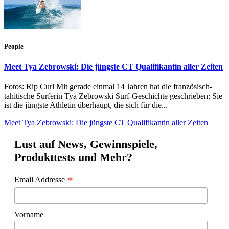
People
Meet Tya Zebrowski: Die jüngste CT Qualifikantin aller Zeiten
Fotos: Rip Curl Mit gerade einmal 14 Jahren hat die französisch-
tahitische Surferin Tya Zebrowski Surf-Geschichte geschrieben: Sie
ist die jüngste Athletin überhaupt, die sich für die...
Meet Tya Zebrowski: Die jüngste CT Qualifikantin aller Zeiten
Lust auf News, Gewinnspiele,
Produkttests und Mehr?
*
Email Addresse
Vorname