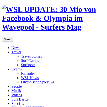
Menü
News
Travel
Travel Stories
Surf Camps
Surfspots
Events
Kalender
WSL News
Olympische Spiele 24
People
Musik
Videos
Surf Basics
Specials