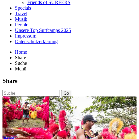
Friends of SURFERS
Specials
Travel
Musik
People
Unsere Top Surfcamps 2025
Impressum
Datenschutzerklärung
Home
Share
Suche
Menü
Share
Go
News