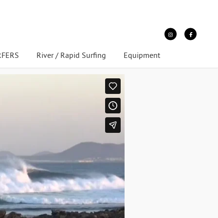
URFERS
River / Rapid Surfing
Equipment