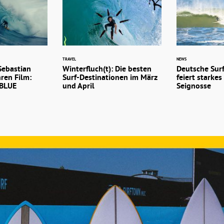
TRAVEL
NEWS
Sebastian
Winterfluch(t): Die besten
Deutsche Sur
hren Film:
Surf-Destinationen im März
feiert starke
BLUE
und April
Seignosse