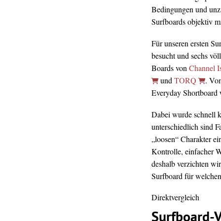
Bedingungen und unz
Surfboards objektiv mi
Für unseren ersten Su
besucht und sechs völ
Boards von
Channel I
und
TORQ
. Vo
Everyday Shortboard wa
Dabei wurde schnell kl
unterschiedlich sind 
„loosen“ Charakter ei
Kontrolle, einfacher 
deshalb verzichten wir
Surfboard für welchen 
Direktvergleich
Surfboard-V