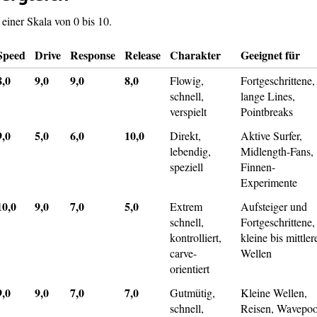
einer Skala von 0 bis 10.
Speed
Drive
Response
Release
Charakter
Geeignet für
8,0
9,0
9,0
8,0
Flowig,
Fortgeschrittene,
schnell,
lange Lines,
verspielt
Pointbreaks
9,0
5,0
6,0
10,0
Direkt,
Aktive Surfer,
lebendig,
Midlength-Fans,
speziell
Finnen-
Experimente
10,0
9,0
7,0
5,0
Extrem
Aufsteiger und
schnell,
Fortgeschrittene,
kontrolliert,
kleine bis mittler
carve-
Wellen
orientiert
9,0
9,0
7,0
7,0
Gutmütig,
Kleine Wellen,
schnell,
Reisen, Wavepoo