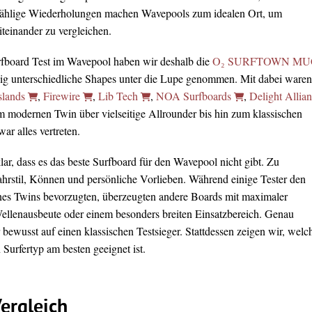
ählige Wiederholungen machen Wavepools zum idealen Ort, um
teinander zu vergleichen.
rfboard Test im Wavepool haben wir deshalb die
O₂ SURFTOWN MU
lig unterschiedliche Shapes unter die Lupe genommen. Mit dabei waren
slands
,
Firewire
,
Lib Tech
,
NOA Surfboards
,
Delight Allia
m modernen Twin über vielseitige Allrounder bis hin zum klassischen
r alles vertreten.
ar, dass es das beste Surfboard für den Wavepool nicht gibt. Zu
Fahrstil, Können und persönliche Vorlieben. Während einige Tester den
nes Twins bevorzugten, überzeugten andere Boards mit maximaler
Wellenausbeute oder einem besonders breiten Einsatzbereich. Genau
 bewusst auf einen klassischen Testsieger. Stattdessen zeigen wir, welc
Surfertyp am besten geeignet ist.
ergleich