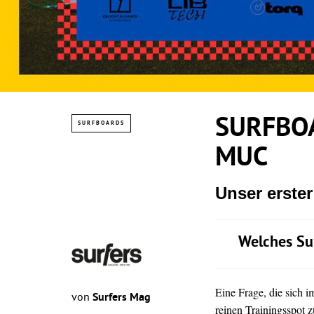
SURFBOA
SURFBOARDS
MUC
Unser erste
Welches Su
Eine Frage, die sich 
von
Surfers Mag
reinen Trainingsspot z