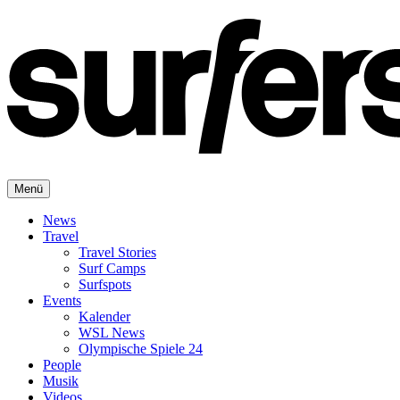
Menü
News
Travel
Travel Stories
Surf Camps
Surfspots
Events
Kalender
WSL News
Olympische Spiele 24
People
Musik
Videos