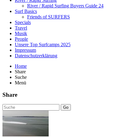
River / Rapid Surfing
River / Rapid Surfing Buyers Guide 24
Surf Basics
Friends of SURFERS
Specials
Travel
Musik
People
Unsere Top Surfcamps 2025
Impressum
Datenschutzerklärung
Home
Share
Suche
Menü
Share
Go