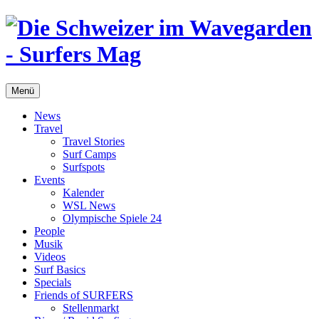
Menü
News
Travel
Travel Stories
Surf Camps
Surfspots
Events
Kalender
WSL News
Olympische Spiele 24
People
Musik
Videos
Surf Basics
Specials
Friends of SURFERS
Stellenmarkt