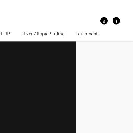
URFERS
River / Rapid Surfing
Equipment