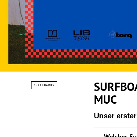
SURFBOA
SURFBOARDS
MUC
Unser erste