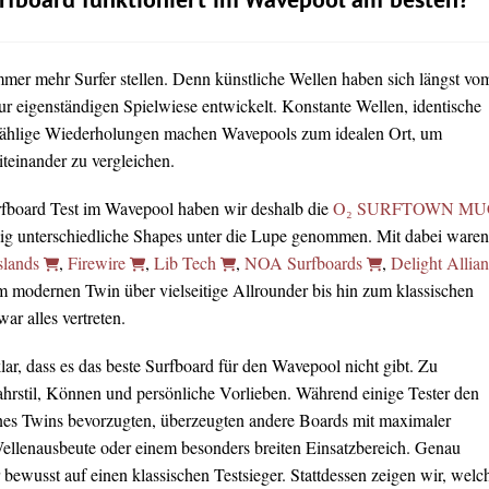
rfboard funktioniert im Wavepool am besten?
immer mehr Surfer stellen. Denn künstliche Wellen haben sich längst vo
ur eigenständigen Spielwiese entwickelt. Konstante Wellen, identische
ählige Wiederholungen machen Wavepools zum idealen Ort, um
teinander zu vergleichen.
rfboard Test im Wavepool haben wir deshalb die
O₂ SURFTOWN MU
lig unterschiedliche Shapes unter die Lupe genommen. Mit dabei waren
slands
,
Firewire
,
Lib Tech
,
NOA Surfboards
,
Delight Allia
m modernen Twin über vielseitige Allrounder bis hin zum klassischen
r alles vertreten.
ar, dass es das beste Surfboard für den Wavepool nicht gibt. Zu
Fahrstil, Können und persönliche Vorlieben. Während einige Tester den
nes Twins bevorzugten, überzeugten andere Boards mit maximaler
Wellenausbeute oder einem besonders breiten Einsatzbereich. Genau
 bewusst auf einen klassischen Testsieger. Stattdessen zeigen wir, welc