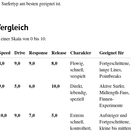
Surfertyp am besten geeignet ist.
ergleich
einer Skala von 0 bis 10.
Speed
Drive
Response
Release
Charakter
Geeignet für
8,0
9,0
9,0
8,0
Flowig,
Fortgeschrittene,
schnell,
lange Lines,
verspielt
Pointbreaks
9,0
5,0
6,0
10,0
Direkt,
Aktive Surfer,
lebendig,
Midlength-Fans,
speziell
Finnen-
Experimente
10,0
9,0
7,0
5,0
Extrem
Aufsteiger und
schnell,
Fortgeschrittene,
kontrolliert,
kleine bis mittler