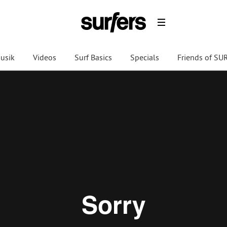
usik
Videos
Surf Basics
Specials
Friends of S