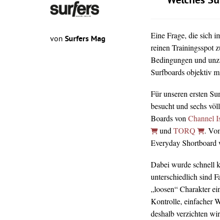
Welches Su
Eine Frage, die sich 
von
Surfers Mag
reinen Trainingsspot z
Bedingungen und unz
Surfboards objektiv mi
Für unseren ersten Su
besucht und sechs völ
Boards von
Channel I
und
TORQ
. Vo
Everyday Shortboard wa
Dabei wurde schnell kl
unterschiedlich sind 
„loosen“ Charakter ei
Kontrolle, einfacher 
deshalb verzichten wir