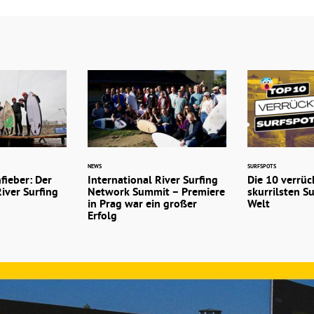
NEWS
SURFSPOTS
fieber: Der
International River Surfing
Die 10 verrüc
River Surfing
Network Summit – Premiere
skurrilsten S
in Prag war ein großer
Welt
Erfolg