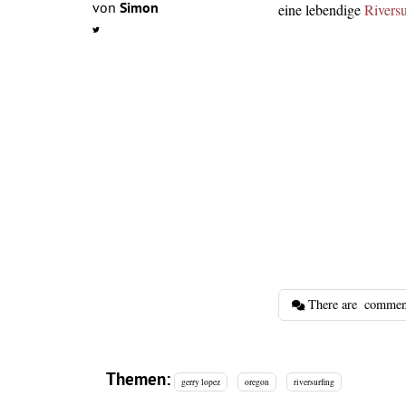
von
Simon
eine lebendige
Rivers
There are
commen
Themen:
gerry lopez
oregon
riversurfing