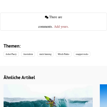
There are
comments.
Add yours.
Themen:
Asher Pacey
Australien
mick fanning
Mitch Parko
snapper rocks
Ähnliche Artikel