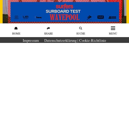
HOME
SHARE
SUCHE
MENÜ
SURFBOARDS
Impressum
Datenschutzerklärung | Cookie-Richtlinie
SURFBOARD TEST Wavepool 2026 in
der O2 Surftown MUC
Unser erster Surfboard-Test in der O₂
SURFTOWN MUC
von
Surfers Mag