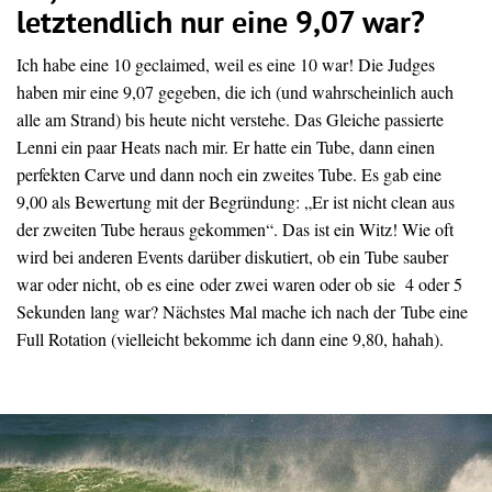
letztendlich
nur
eine
9,07
war?
Ich habe eine 10 geclaimed, weil es eine 10 war!
Die Judges
haben mir eine 9,07 gegeben, die ich (und wahrscheinlich auch
alle am Strand) bis heute nicht verstehe.
Das Gleiche passierte
Lenni ein paar Heats nach mir.
Er hatte ein Tube, dann einen
perfekten Carve und dann noch ein zweites Tube.
Es
gab
eine
9,00
als
Bewertung
mit
der
Begründung:
„Er
ist
nicht
c
lean
aus
der
zweiten
Tube
heraus
gekommen“.
Das ist ein Witz!
Wie
oft
wird
bei
anderen
Events
darüber
diskutiert,
ob
ein
Tube
sauber
war
oder
nicht,
ob
es
eine
oder
zwei
waren
oder
ob
sie
4
oder
5
Sekunden
lang war
?
Nächstes
Mal
mache
ich
nach
der
Tube
eine
Full
Rotation
(vielleicht
bekomme
ich
dann
eine
9,80,
hahah).