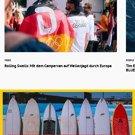
VIDEO
PEOPLE
Rolling Swells: Mit dem Campervan auf Wellenjagd durch Europa
Tim E
BLU