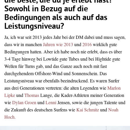
die
beste,
die
du
je
erlebt
hast?
Sowohl in Bezug auf die
Bedingungen als auch auf das
Leistungsniveau?
Ja,
ich
war
seit
2013
jedes
Jahr
bei
der
D
M
dabei
und
muss
sagen,
dass
wir
in
manchen
Jahren
wie
2013
und
2016
wirklich
gute
Bedingungen
hatten.
Aber
ich
habe
noch
nie
erlebt,
dass
es
über
3-4
Tage
hinweg
bei
Lowtide
gute
Tubes
und
bei
Hightide
gute
Wellen
für
Turns
gab,
und
das
Ganze
auch
noch
mit
fast
durchgehendem
Offshore-Wind
und
Sonnenschein.
Das
Leistungsniveau war ebenfalls beeindruckend.
Es
waren
Surfer
aus
drei
Generationen
vertreten:
d
ie
alten
Legenden
wie
Marlon
Lipke
und
Thomas
Lange,
die
Kader-Athleten
meiner
Generation
wie
Dylan
Groen
und
Lenni
Jensen,
sowie
die
jungen
Talente
und
die
Zukunft
des
deutschen
Surfens
wie
Kai
Schmitz
und
Noah
Hoch.