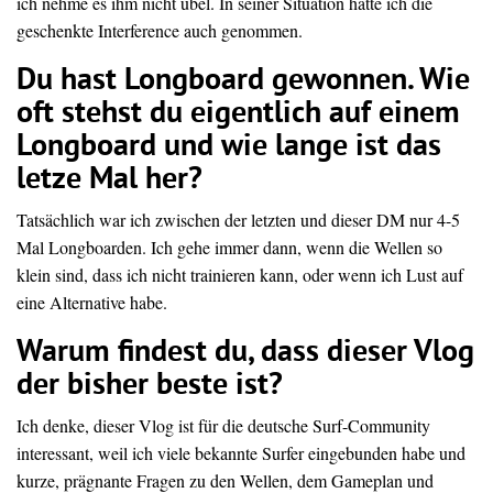
ich
nehme
es
ihm
nicht
übel.
In
seiner
Situation
hätte
ich
die
geschenkte
Interference
auch
genommen.
Du hast Longboard gewonnen. Wie
oft stehst du eigentlich auf einem
Longboard und wie lange ist das
letze Mal her?
Tatsächlich
war
ich
zwischen
der
letzten
und
dieser
DM
nur
4-5
Mal
Longboarden.
Ich
gehe
immer
dann,
wenn
die
Wellen
so
klein
sind,
dass
ich
nicht
trainieren
kann,
oder
wenn
ich
Lust
auf
eine
Alternative
habe.
Warum
findest
du,
dass
dieser
Vlog
der
bisher
beste
ist?
Ich
denke,
dieser
Vlog
ist
für
die
deutsche
Surf-Community
interessant,
weil
ich
viele
bekannte
Surfer
eingebunden
habe
und
kurze,
prägnante
Fragen
zu
den
Wellen,
dem
Gameplan
und