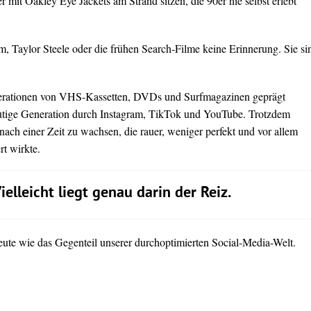
er mit Oakley Eye Jackets am Strand sitzen, die 90er nie selbst erlebt
, Taylor Steele oder die frühen Search-Filme keine Erinnerung. Sie si
erationen von VHS-Kassetten, DVDs und Surfmagazinen geprägt
eutige Generation durch Instagram, TikTok und YouTube. Trotzdem
nach einer Zeit zu wachsen, die rauer, weniger perfekt und vor allem
rt wirkte.
ielleicht liegt genau darin der Reiz.
eute wie das Gegenteil unserer durchoptimierten Social-Media-Welt.