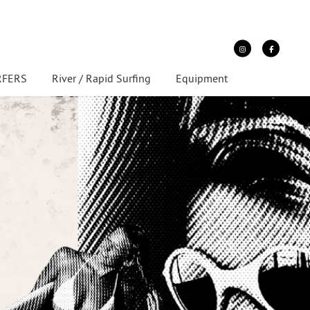
URFERS
River / Rapid Surfing
Equipment