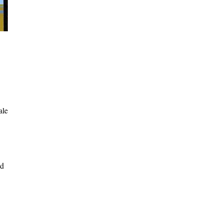
ale
nd