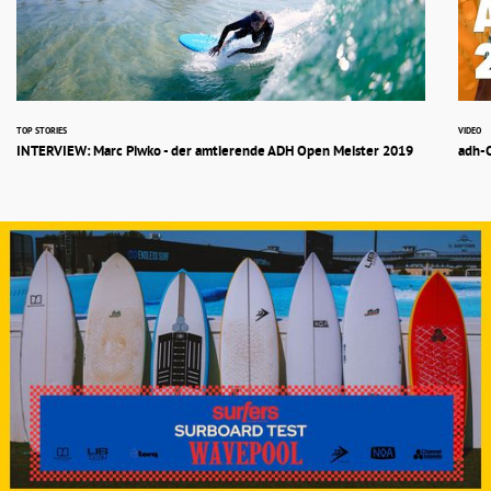
TOP STORIES
VIDEO
INTERVIEW: Marc Piwko - der amtierende ADH Open Meister 2019
adh-O