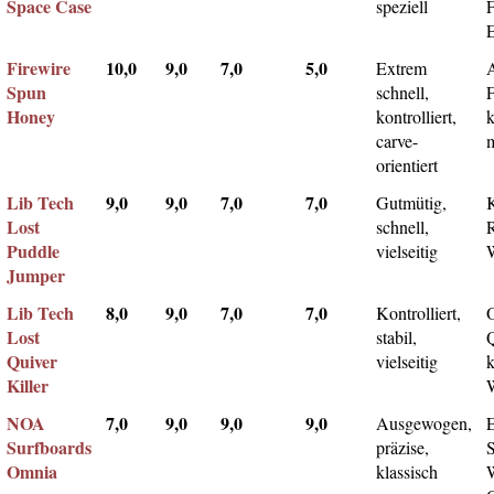
Space Case
speziell
Firewire
10,0
9,0
7,0
5,0
Extrem
Spun
schnell,
F
Honey
kontrolliert,
k
carve-
m
orientiert
Lib Tech
9,0
9,0
7,0
7,0
Gutmütig,
Lost
schnell,
Puddle
vielseitig
Jumper
Lib Tech
8,0
9,0
7,0
7,0
Kontrolliert,
Lost
stabil,
Q
Quiver
vielseitig
k
Killer
NOA
7,0
9,0
9,0
9,0
Ausgewogen,
Surfboards
präzise,
Omnia
klassisch