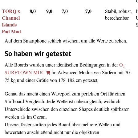
TORQ x
8,0
9,0
7,0
7,0
Stabil, robust,
I
Channel
berechenbar
Islands
Pod Mod
Auf dem Smartphone seitlich wischen, um alle Werte zu sehen.
So haben wir getestet
Alle Boards wurden unter identischen Bedingungen in der
O₂
SURFTOWN MUC
im Advanced Modus von Surfern mit 70-
75 kg und einer Größe von 178-182 cm getestet.
Genau das macht einen Wavepool zum perfekten Ort für einen
Surfboard Vergleich. Jede Welle ist nahezu gleich, wodurch
Unterschiede zwischen den einzelnen Shapes deutlich spürbarer
werden als im Ozean.
Unsere Tester surften jedes Board über mehrere Wellen und
bewerteten anschließend nicht nur die objektiven