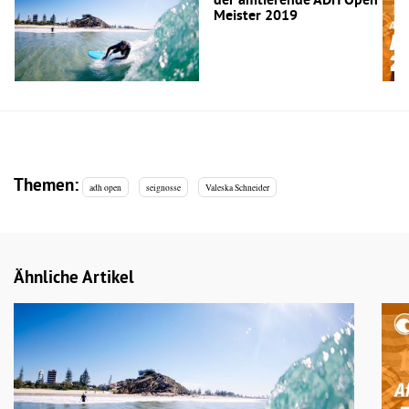
der amtierende ADH Open
Meister 2019
Themen:
adh open
seignosse
Valeska Schneider
Ähnliche Artikel