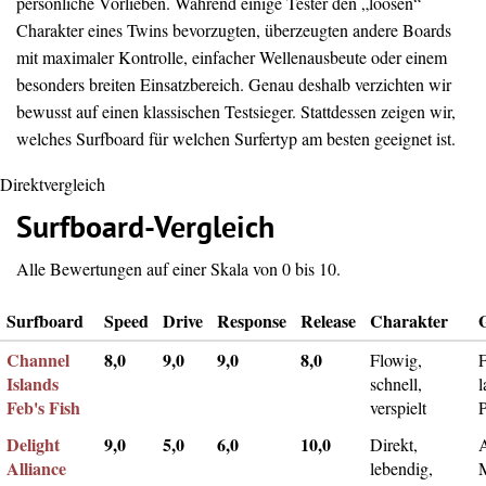
persönliche Vorlieben. Während einige Tester den „loosen“
Charakter eines Twins bevorzugten, überzeugten andere Boards
mit maximaler Kontrolle, einfacher Wellenausbeute oder einem
besonders breiten Einsatzbereich. Genau deshalb verzichten wir
bewusst auf einen klassischen Testsieger. Stattdessen zeigen wir,
welches Surfboard für welchen Surfertyp am besten geeignet ist.
Direktvergleich
Surfboard-Vergleich
Alle Bewertungen auf einer Skala von 0 bis 10.
Surfboard
Speed
Drive
Response
Release
Charakter
Channel
8,0
9,0
9,0
8,0
Flowig,
F
Islands
schnell,
l
Feb's Fish
verspielt
Delight
9,0
5,0
6,0
10,0
Direkt,
A
Alliance
lebendig,