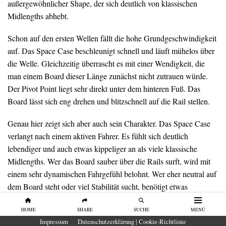
außergewöhnlicher Shape, der sich deutlich von klassischen
Midlengths abhebt.
Schon auf den ersten Wellen fällt die hohe Grundgeschwindigkeit
auf. Das Space Case beschleunigt schnell und läuft mühelos über
die Welle. Gleichzeitig überrascht es mit einer Wendigkeit, die
man einem Board dieser Länge zunächst nicht zutrauen würde.
Der Pivot Point liegt sehr direkt unter dem hinteren Fuß. Das
Board lässt sich eng drehen und blitzschnell auf die Rail stellen.
Genau hier zeigt sich aber auch sein Charakter. Das Space Case
verlangt nach einem aktiven Fahrer. Es fühlt sich deutlich
lebendiger und auch etwas kippeliger an als viele klassische
Midlengths. Wer das Board sauber über die Rails surft, wird mit
einem sehr dynamischen Fahrgefühl belohnt. Wer eher neutral auf
dem Board steht oder viel Stabilität sucht, benötigt etwas
Eingewöhnungszeit.
HOME
SHARE
SUCHE
MENÜ
Durch das variable 2+1 Finnen Setup bietet das Space Case
Impressum
Datenschutzerklärung | Cookie-Richtlinie