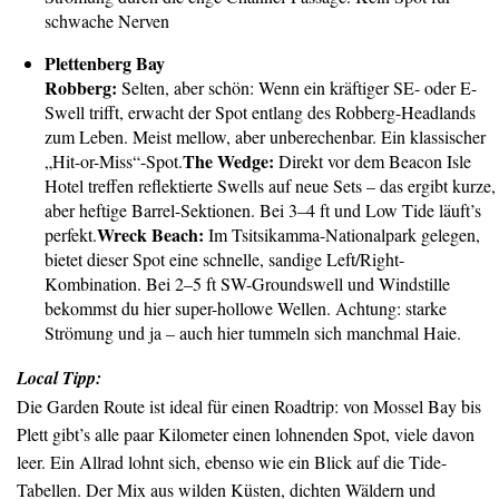
schwache Nerven
Plettenberg Bay
Robberg:
Selten, aber schön: Wenn ein kräftiger SE- oder E-
Swell trifft, erwacht der Spot entlang des Robberg-Headlands
zum Leben. Meist mellow, aber unberechenbar. Ein klassischer
The Wedge:
„Hit-or-Miss“-Spot.
Direkt vor dem Beacon Isle
Hotel treffen reflektierte Swells auf neue Sets – das ergibt kurze,
aber heftige Barrel-Sektionen. Bei 3–4 ft und Low Tide läuft’s
Wreck Beach:
perfekt.
Im Tsitsikamma-Nationalpark gelegen,
bietet dieser Spot eine schnelle, sandige Left/Right-
Kombination. Bei 2–5 ft SW-Groundswell und Windstille
bekommst du hier super-hollowe Wellen. Achtung: starke
Strömung und ja – auch hier tummeln sich manchmal Haie.
Local Tipp:
Die Garden Route ist ideal für einen Roadtrip: von Mossel Bay bis
Plett gibt’s alle paar Kilometer einen lohnenden Spot, viele davon
leer. Ein Allrad lohnt sich, ebenso wie ein Blick auf die Tide-
Tabellen. Der Mix aus wilden Küsten, dichten Wäldern und