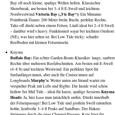
Bay oft noch kleine, spaßige Wellen liefern. Klassischer
Shorebreak, am besten bei 3–4 ft E-Swell und leichtem
Victoria Bay („Vic Bay“):
Nordwestwind.
Ein Miniatur-
Pointbreak-Traum: 200 Meter breite Bucht, perfekte Rechte,
Take-off direkt neben einem Felsen. Läuft ideal bei 2–4 ft Swell
– darüber wird’s heavy. Funktioniert sogar bei leichtem Onshore
(NE), was hier selten ist. Bei Low Tide tricky: scharfer
Reefboden mit kleinen Felseninseln.
Knysna
Buffalo Bay:
Ein echter Garden-Route-Klassiker: lange, saubere
Rechte über mehreren Reefabschnitten. Am besten mit E-Swell
(4–8 ft) und leichtem Westwind. Ein perfekter Spot für
Surfanfänger:innen, aber auch für Cruiser:innen auf
Murphy’s:
Longboards.
Weiter unten am Strand wartet ein
verspielter Peak mit Lefts und Rights. Die Inside wird schön
Knysna
hollow bei Mid Tide – ideal für kurze, spaßige Sessions.
Heads:
Ja, hier
kann
man tatsächlich surfen. Direkt innerhalb
der Felsenpassage! Bei Low Tide und großem Swell entstehen
hohle, kraftvolle 3–4 ft Peaks auf Sandbars. Der Haken:
Strömung durch die enge Channel-Passage. Kein Spot für