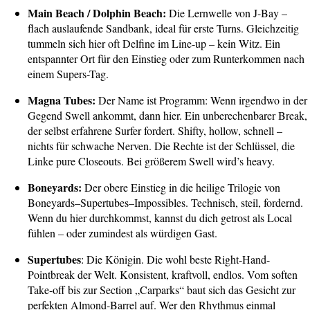
Main Beach / Dolphin Beach:
Die Lernwelle von J-Bay –
flach auslaufende Sandbank, ideal für erste Turns. Gleichzeitig
tummeln sich hier oft Delfine im Line-up – kein Witz. Ein
entspannter Ort für den Einstieg oder zum Runterkommen nach
einem Supers-Tag.
Magna Tubes:
Der Name ist Programm: Wenn irgendwo in der
Gegend Swell ankommt, dann hier. Ein unberechenbarer Break,
der selbst erfahrene Surfer fordert. Shifty, hollow, schnell –
nichts für schwache Nerven. Die Rechte ist der Schlüssel, die
Linke pure Closeouts. Bei größerem Swell wird’s heavy.
Boneyards:
Der obere Einstieg in die heilige Trilogie von
Boneyards–Supertubes–Impossibles. Technisch, steil, fordernd.
Wenn du hier durchkommst, kannst du dich getrost als Local
fühlen – oder zumindest als würdigen Gast.
Supertubes
: Die Königin. Die wohl beste Right-Hand-
Pointbreak der Welt. Konsistent, kraftvoll, endlos. Vom soften
Take-off bis zur Section „Carparks“ baut sich das Gesicht zur
perfekten Almond-Barrel auf. Wer den Rhythmus einmal