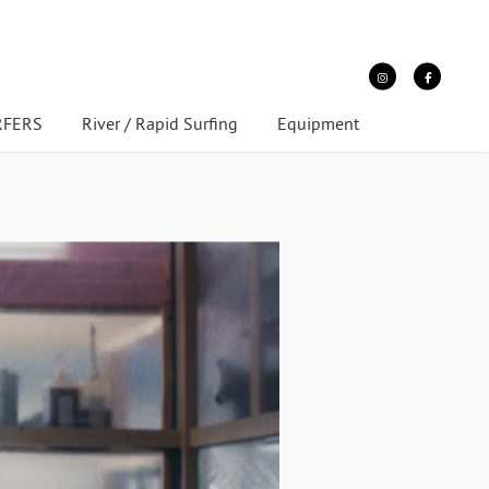
URFERS
River / Rapid Surfing
Equipment