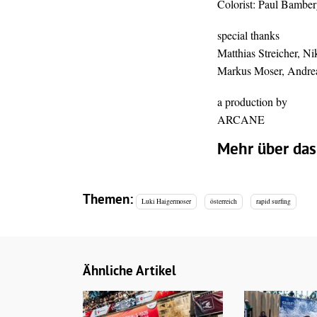
Colorist: Paul Bamber
special thanks
Matthias Streicher, Ni
Markus Moser, Andrea
a production by
ARCANE
Mehr über das 
Themen:
Luki Haigermoser
österreich
rapid surfing
Ähnliche Artikel