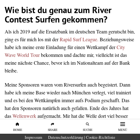
Wie bist du genau zum River
Contest Surfen gekommen?
Als ich 2019 auf die Ersatzbank im deutschen Team gerutscht bin,
ging es für mich los mit der
Rapid Surf League.
Beziehungsweise
habe ich meine erste Einladung für einen Wettkampf der
City
Wave World Tour
bekommen und dachte mir, vielleicht ist das
meine nächste Chance, bevor ich im Nationalteam auf der Bank
bleibe.
Meine Sponsoren waren vom Riversurfen auch begeistert. Dann
habe ich meine Base wieder nach München verlegt, viel trainiert
und es bei den Wettkämpfen immer aufs Podium geschafft. Das
hat den Sponsoren natürlich auch gefallen. Ende des Jahres hat
das
Wellenwerk
aufgemacht. Mir hat die Welle dort viel besser
gefallen und das Team war auch total nett. Also habe ich meine
HOME
SHARE
SUCHE
MENÜ
Base nach Berlin verlegt.
Impressum
Datenschutzerklärung | Cookie-Richtlinie