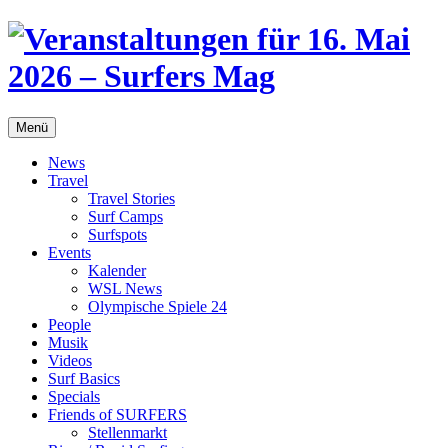
Menü
News
Travel
Travel Stories
Surf Camps
Surfspots
Events
Kalender
WSL News
Olympische Spiele 24
People
Musik
Videos
Surf Basics
Specials
Friends of SURFERS
Stellenmarkt