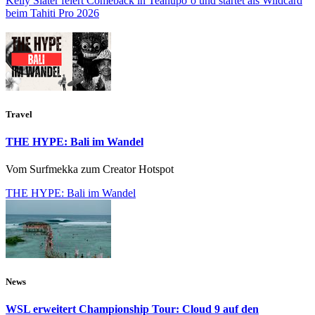
Kelly Slater feiert Comeback in Teahupo’o und startet als Wildcard
beim Tahiti Pro 2026
Travel
THE HYPE: Bali im Wandel
Vom Surfmekka zum Creator Hotspot
THE HYPE: Bali im Wandel
News
WSL erweitert Championship Tour: Cloud 9 auf den